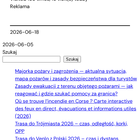
Reklama
2026-06-18
2026-06-05
Szukaj
Szukaj
Majorka pożary i zagrożenia — aktualna sytuacja,
mapa pożarów i zasady bezpieczeństwa dla turystów
Zasady ewakuacji z terenu objętego pożarami — jak
reagować i gdzie szukać pomocy za granicą?
Où se trouve l’incendie en Corse ? Carte interactive
des feux en direct, évacuations et informations utiles
(2026)
Trasa do Trójmiasta 2026 – czas, odległość, korki,
OPP
Trasa do Venlo z Polski 2026 – czas i dystans