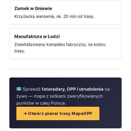
Zamek w Gniewie
Krzyżacka warownia, ok. 20 min od trasy.
Manufaktura w Łodzi
Zrewitalizowany kompleks fabryczny, na końcu
trasy.
Sprawdź
fotoradary, OPP i utrudnienia
na
żywo — mapa z setkami zweryfikowanych
punktów w całej Polsce.
➜ Otwórz planer trasy MapaOPP