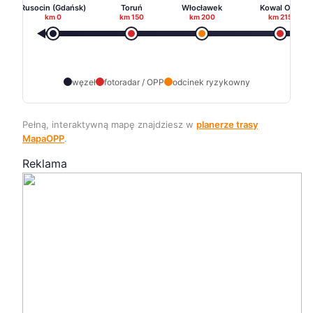
Rusocin (Gdańsk)
Toruń
Włocławek
Kowal OPP
km 0
km 150
km 200
km 215
węzeł
fotoradar / OPP
odcinek ryzykowny
Pełną, interaktywną mapę znajdziesz w
planerze trasy
MapaOPP
.
Reklama