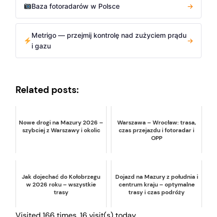
Baza fotoradarów w Polsce
→
Metrigo — przejmij kontrolę nad zużyciem prądu
→
i gazu
Related posts:
Nowe drogi na Mazury 2026 –
Warszawa – Wrocław: trasa,
szybciej z Warszawy i okolic
czas przejazdu i fotoradar i
OPP
Jak dojechać do Kołobrzegu
Dojazd na Mazury z południa i
w 2026 roku – wszystkie
centrum kraju – optymalne
trasy
trasy i czas podróży
Visited 166 times, 16 visit(s) today