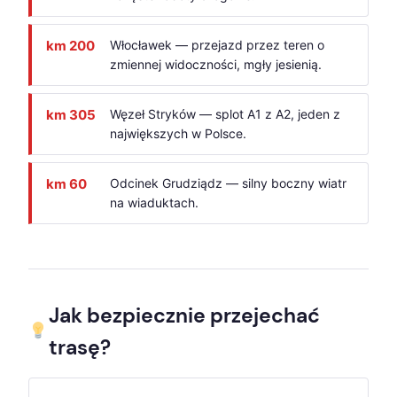
km 200
Włocławek — przejazd przez teren o
zmiennej widoczności, mgły jesienią.
km 305
Węzeł Stryków — splot A1 z A2, jeden z
największych w Polsce.
km 60
Odcinek Grudziądz — silny boczny wiatr
na wiaduktach.
Jak bezpiecznie przejechać
trasę?