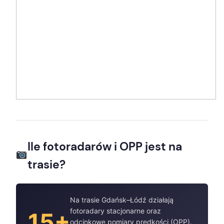
Ile fotoradarów i OPP jest na
trasie?
Na trasie Gdańsk–Łódź działają
fotoradary stacjonarne oraz
15+
odcinkowe pomiary prędkości (OPP).