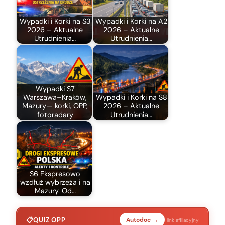
Wypadki i Korki na S3
Wypadki i Korki na A2
2026 – Aktualne
2026 – Aktualne
Utrudnienia…
Utrudnienia…
Wypadki S7
Warszawa–Kraków,
Wypadki i Korki na S8
Mazury— korki, OPP,
2026 – Aktualne
fotoradary
Utrudnienia…
S6 Ekspresowo
wzdłuż wybrzeża i na
Mazury. Od…
QUIZ OPP
Autodoc →
link afiliacyjny