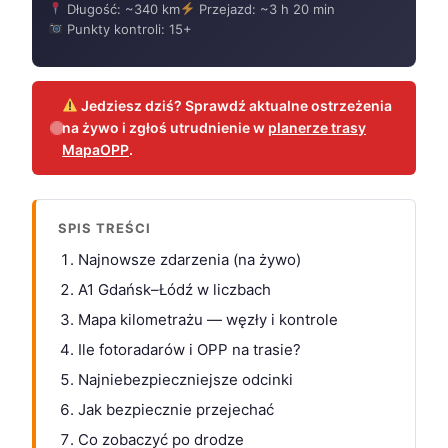
Długość: ~340 km
Przejazd: ~3 h 20 min
Punkty kontroli: 15+
Jedziesz dziś? Sprawdź aktualne ostrzeżenia
na żywo i zgłoś utrudnienie w
planerze trasy
MapaOPP
.
SPIS TREŚCI
Najnowsze zdarzenia (na żywo)
A1 Gdańsk–Łódź w liczbach
Mapa kilometrażu — węzły i kontrole
Ile fotoradarów i OPP na trasie?
Najniebezpieczniejsze odcinki
Jak bezpiecznie przejechać
Co zobaczyć po drodze