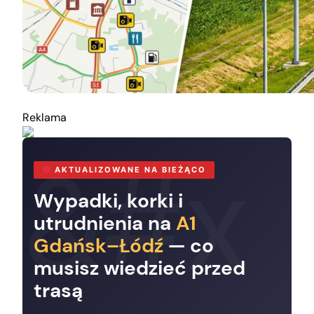
Reklama
AKTUALIZOWANE NA BIEŻĄCO
Wypadki, korki i
utrudnienia na
A1
Gdańsk–Łódź
— co
musisz wiedzieć przed
trasą