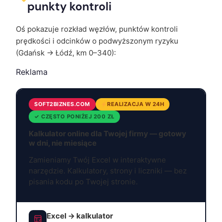
punkty kontroli
Oś pokazuje rozkład węzłów, punktów kontroli
prędkości i odcinków o podwyższonym ryzyku
(Gdańsk → Łódź, km 0–340):
Reklama
SOFT2BIZNES.COM
REALIZACJA W 24H
✓ CZĘSTO PONIŻEJ 200 ZŁ
Kalkulator online dla Twojej firmy — gotowy
w dni, nie miesiące
Zamieniamy Twój Excel w interaktywne
narzędzie. Kalkulatory, strony i liczniki — bez
pisania kodu po Twojej stronie.
Excel → kalkulator