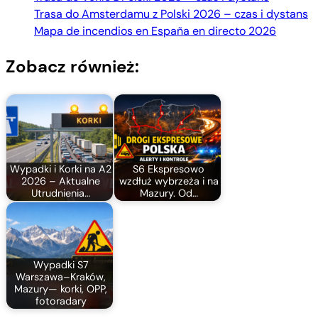
Trasa do Amsterdamu z Polski 2026 – czas i dystans
Mapa de incendios en España en directo 2026
Zobacz również:
Wypadki i Korki na A2
S6 Ekspresowo
2026 – Aktualne
wzdłuż wybrzeża i na
Utrudnienia…
Mazury. Od…
Wypadki S7
Warszawa–Kraków,
Mazury— korki, OPP,
fotoradary