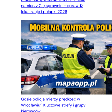
namierzy Cię sprawnie – sprawdź
lokalizacje i pułapki 2026
Gdzie policja mierzy prędkość w
Wrocławiu? Kluczowe strefy i grupy
kierowców