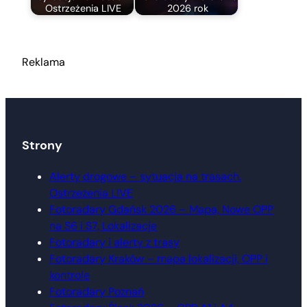
Ostrzeżenia LIVE
2026 rok
Reklama
Strony
Alerty drogowe – sytuacja na trasach.
Ostrzeżenia LIVE
Fotoradary Gdańsk 2026 – Mapa, Nowe OPP
na S6 i S7, Lokalizacje
Fotoradary i alerty z trasy
Fotoradary Kraków – mapa lokalizacji, OPP i
kontrole
Fotoradary Poznań