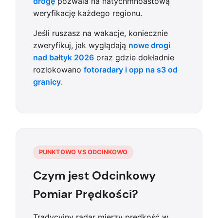
drogę
pozwala na natychmnoastową
weryfikację każdego regionu.
Jeśli ruszasz na wakacje, koniecznie
zweryfikuj, jak wyglądają
nowe drogi
nad bałtyk 2026
oraz gdzie dokładnie
rozlokowano
fotoradary i opp na s3 od
granicy
.
PUNKTOWO VS ODCINKOWO
Czym jest Odcinkowy
Pomiar Prędkości?
Tradycyjny radar mierzy prędkość w