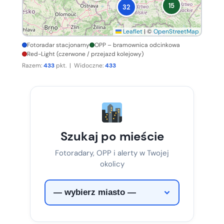
15
32
Leaflet
|
©
OpenStreetMap
Fotoradar stacjonarny
OPP – bramownica odcinkowa
Red-Light (czerwone / przejazd kolejowy)
Razem:
433
pkt. | Widoczne:
433
Szukaj po mieście
Fotoradary, OPP i alerty w Twojej
okolicy