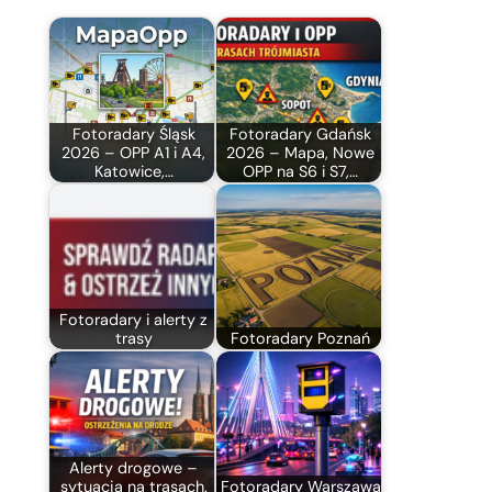
Fotoradary Śląsk
Fotoradary Gdańsk
2026 – OPP A1 i A4,
2026 – Mapa, Nowe
Katowice,…
OPP na S6 i S7,…
Fotoradary i alerty z
trasy
Fotoradary Poznań
Alerty drogowe –
sytuacja na trasach.
Fotoradary Warszawa