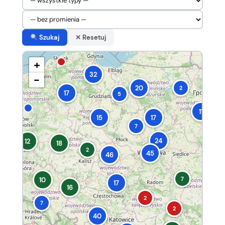
Szukaj
✕ Resetuj
+
32
−
20
2
17
5
11
15
17
7
24
12
18
2
45
46
7
10
17
16
2
7
2
40