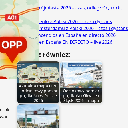
(2026)
Trasa do Trójmiasta 2026 – czas, odległość, korki,
OPP
Trasa do Venlo z Polski 2026 – czas i dystans
Trasa do Amsterdamu z Polski 2026 – czas i dystans
Mapa de incendios en España en directo 2026
Incendios en España EN DIRECTO – live 2026
Zobacz również:
Aktualna mapa OPP
– odcinkowy pomiar
Odcinkowy pomiar
prędkości w Polsce
prędkości Gliwice i
2026
Śląsk 2026 – mapa
a rok
ować