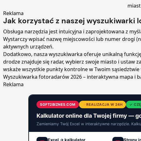
miast
Reklama
Jak korzystać z naszej wyszukiwarki l
Obsługa narzędzia jest intuicyjna i zaprojektowana z myśl
Wystarczy wpisać nazwę miejscowości lub numer drogi (np.
aktywnych urządzeń.
Dodatkowo, nasza wyszukiwarka oferuje unikalną funkcj
drodze znajduje się radar, wybierz swoje miasto i ustaw z
wskaże wszystkie punkty kontrolne w Twoim sąsiedztwi
Wyszukiwarka fotoradarów 2026 – interaktywna mapa i baz
Reklama
SOFT2BIZNES.COM
REALIZACJA W 24H
✓ CZĘ
Kalkulator online dla Twojej firmy — g
Zamieniamy Twój Excel w interaktywne narzędzie. Kalkula
Excel → kalkulator
Strony 