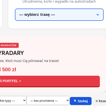
Utrudnienia, korki i wypadki na autostradach
 MANDATÓW
YRADARY
ie. Ktoś musi Cię pilnować na trasie!
 500 zł
Ń PORTFEL »
Szukaj
✕ Rese