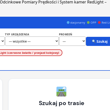
 Odcinkowe Pomiary Prędkości i System kamer RedLight –
stacjonarny
OPP
Red-Li
TYP URZĄDZENIA
PROMIEŃ
Szukaj
Light (czerwone światło / przejazd kolejowy)
Szukaj po trasie