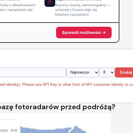
itryny z wbudowanymi
Wyceny, koszty, harmonogramy —
ami i narzędziami dla
schemat z Excela staje się
klikanym narzędziem
Sprawdź możliwości →
Szukaj
hed identity). Please use API Key or other form of API consumer identity to ca
bazę fotoradarów przed podróżą?
rskie · W-M