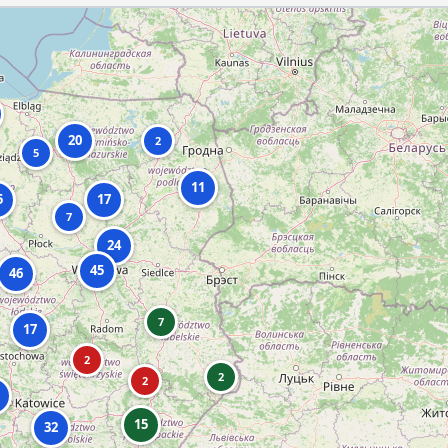
20
2
5
11
5
17
7
24
45
46
7
17
2
2
2
15
32