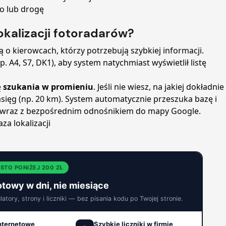
o lub drogę
okalizacji fotoradarów?
ą o kierowcach, którzy potrzebują szybkiej informacji.
 A4, S7, DK1), aby system natychmiast wyświetlił listę
ę
szukania w promieniu
. Jeśli nie wiesz, na jakiej dokładnie
asięg (np. 20 km). System automatycznie przeszuka bazę i
e wraz z bezpośrednim odnośnikiem do mapy Google.
a lokalizacji
STO PONIŻEJ 200 ZŁ
otowy w dni, nie miesiące
tory, strony i liczniki — bez pisania kodu po Twojej stronie.
internetowe
Szybkie liczniki w firmie