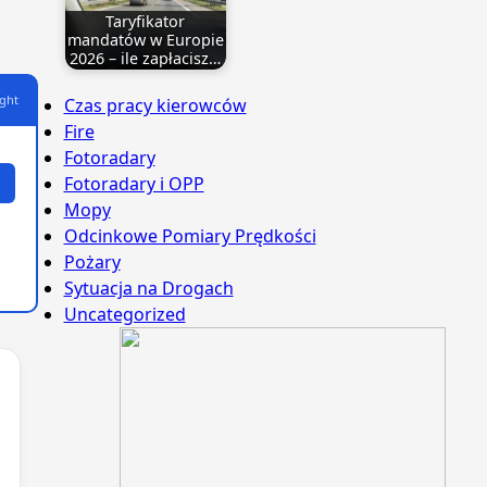
Taryfikator
mandatów w Europie
2026 – ile zapłacisz…
ght
Czas pracy kierowców
Fire
Fotoradary
Fotoradary i OPP
Mopy
Odcinkowe Pomiary Prędkości
Pożary
Sytuacja na Drogach
Uncategorized