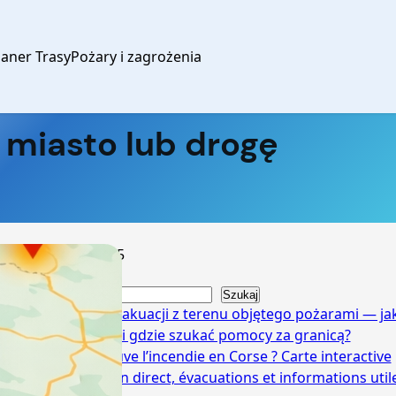
laner Trasy
Pożary i zagrożenia
 miasto lub drogę
2026-06-05
Szukaj
Szukaj
Zasady ewakuacji z terenu objętego pożarami — ja
reagować i gdzie szukać pomocy za granicą?
Où se trouve l’incendie en Corse ? Carte interactive
des feux en direct, évacuations et informations util