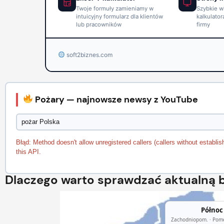
Twoje formuły zamieniamy w
Szybkie w
intuicyjny formularz dla klientów
kalkulator
lub pracowników
firmy
soft2biznes.com
Pożary — najnowsze newsy z YouTube
Błąd: Method doesn't allow unregistered callers (callers without establis
this API.
Dlaczego warto sprawdzać aktualną 
Północ
Zachodniopom. · Pomo