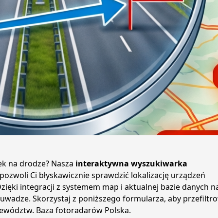
Otwórz mapę pożarów →
Nie teraz, dziękuję
Serwis partnerski metrigo.eu
nek na drodze? Nasza
interaktywna wyszukiwarka
 pozwoli Ci błyskawicznie sprawdzić lokalizację urządzeń
zięki integracji z systemem map i aktualnej bazie danych n
wadze. Skorzystaj z poniższego formularza, aby przefiltr
ewództw. Baza fotoradarów Polska.