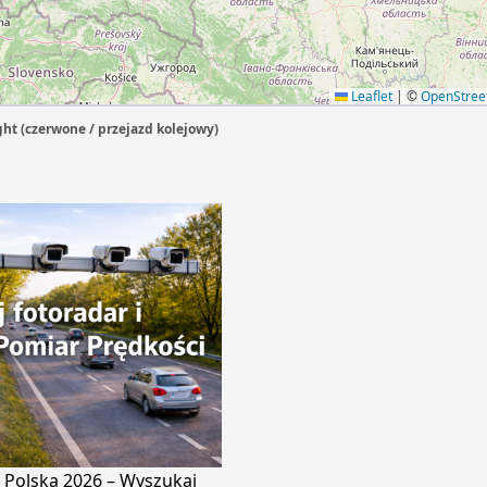
Leaflet
|
©
OpenStre
ht (czerwone / przejazd kolejowy)
 Polska 2026 – Wyszukaj