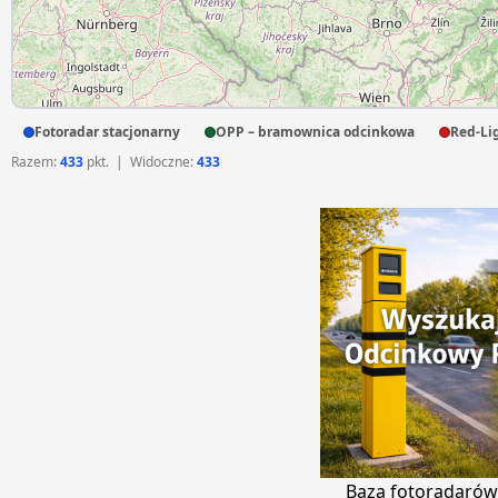
Fotoradar stacjonarny
OPP – bramownica odcinkowa
Red-Lig
Razem:
433
pkt. | Widoczne:
433
Baza fotoradarów