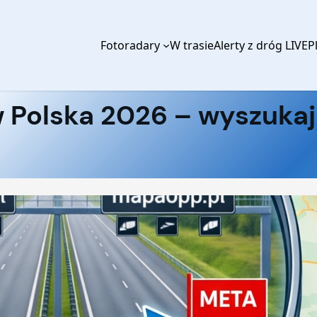
Fotoradary
W trasie
Alerty z dróg LIVE
P
Przejdź
do
treści
 Polska 2026 – wyszukaj
Pożary w Europie — mapa na żywo
DANE Z SATELITÓW NASA
Zanim wyruszysz w trasę — sprawdź,
gdzie dziś
płonie
i które kierunki mogą być odcięte.
Aktywne ogniska wykryte z orbity
Zagrożone regiony wakacyjne
Aktualizacja kilka razy dziennie