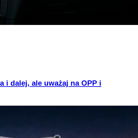
i dalej, ale uważaj na OPP i