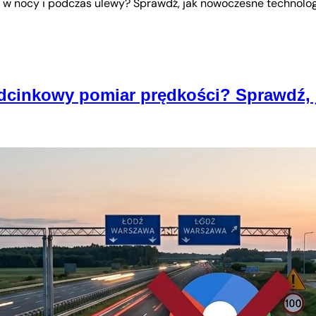
 w nocy i podczas ulewy? Sprawdź, jak nowoczesne technologi
dcinkowy pomiar prędkości? Sprawdź, j