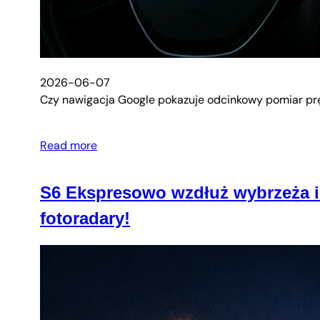
2026-06-07
Czy nawigacja Google pokazuje odcinkowy pomiar prę
Read more
S6 Ekspresowo wzdłuż wybrzeża i 
fotoradary!