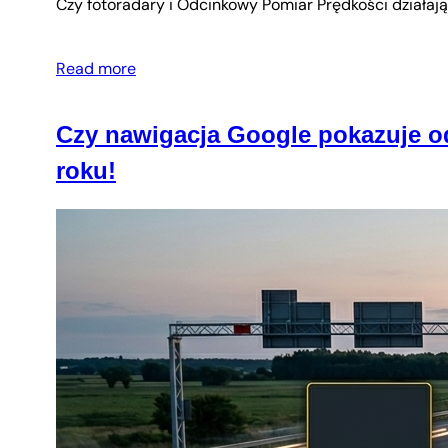
Czy fotoradary i Odcinkowy Pomiar Prędkości działają
Read more
Czy nawigacja Google pokazuje o
roku!