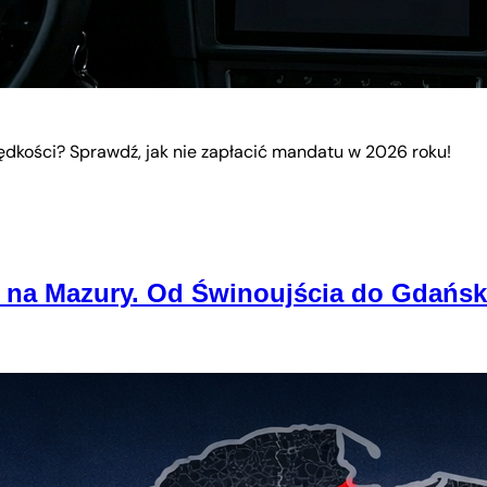
dkości? Sprawdź, jak nie zapłacić mandatu w 2026 roku!
na Mazury. Od Świnoujścia do Gdańska 