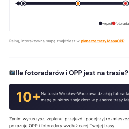
węzeł
fotorada
Pełną, interaktywną mapę znajdziesz w
planerze trasy MapaOPP
.
Ile fotoradarów i OPP jest na trasie?
10+
Na trasie Wrocław–Warszawa działają fotorada
mapę punktów znajdziesz w planerze trasy 
Zanim wyruszysz, zaplanuj przejazd i podejrzyj rozmiesz
pokazuje OPP i fotoradary wzdłuż całej Twojej trasy.