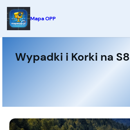
Mapa OPP
Przejdź
do
treści
Wypadki i Korki na S