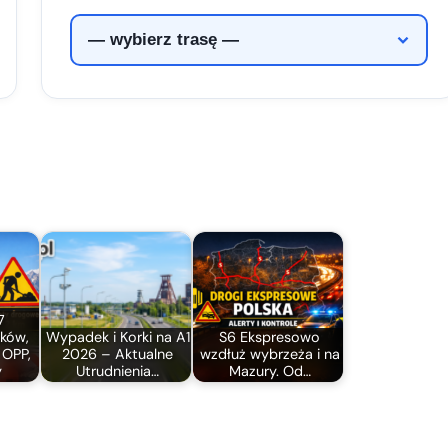
7
ków,
Wypadek i Korki na A1
S6 Ekspresowo
 OPP,
2026 – Aktualne
wzdłuż wybrzeża i na
y
Utrudnienia…
Mazury. Od…