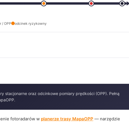
r / OPP
odcinek ryzykowny
ry stacjonarne oraz odcinkowe pomiary prędkości (OPP). Pełną
MapaOPP.
czenie fotoradarów w
planerze trasy MapaOPP
— narzędzie