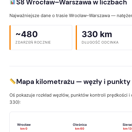
S8 Wrocław–Warszawa w liczbach
Najważniejsze dane o trasie Wrocław–Warszawa — natężenie 
~480
330 km
ZDARZEŃ ROCZNIE
DŁUGOŚĆ ODCINKA
Mapa kilometrażu — węzły i punkty 
Oś pokazuje rozkład węzłów, punktów kontroli prędkości
330):
Wrocław
Oleśnica
Siera
km 0
km 60
km 13