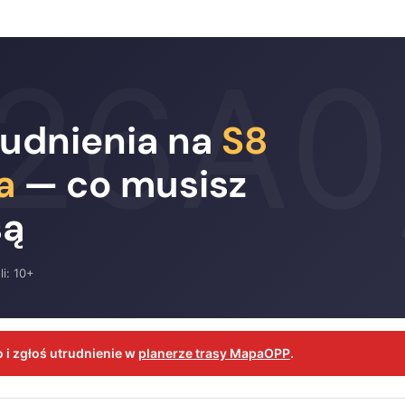
rudnienia na
S8
a
— co musisz
są
i: 10+
 i zgłoś utrudnienie w
planerze trasy MapaOPP
.