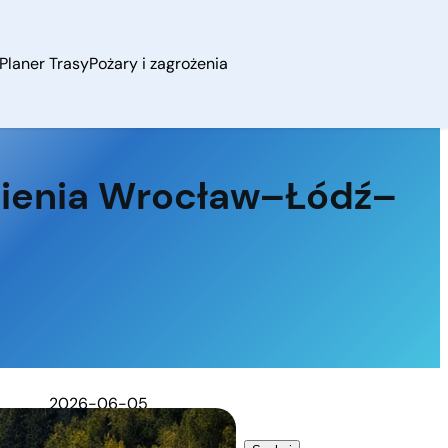
Planer Trasy
Pożary i zagrożenia
dnienia Wrocław–Łódź–
2026-06-05
Szukaj