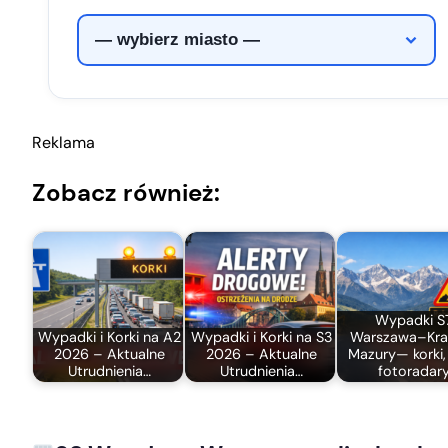
Reklama
Zobacz również:
Wypadki S
Wypadki i Korki na A2
Wypadki i Korki na S3
Warszawa–Kra
2026 – Aktualne
2026 – Aktualne
Mazury— korki,
Utrudnienia…
Utrudnienia…
fotoradar