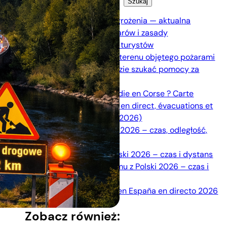
Szukaj
Majorka pożary i zagrożenia — aktualna
sytuacja, mapa pożarów i zasady
bezpieczeństwa dla turystów
Zasady ewakuacji z terenu objętego pożarami
— jak reagować i gdzie szukać pomocy za
granicą?
Où se trouve l’incendie en Corse ? Carte
interactive des feux en direct, évacuations et
informations utiles (2026)
Trasa do Trójmiasta 2026 – czas, odległość,
korki, OPP
Trasa do Venlo z Polski 2026 – czas i dystans
Trasa do Amsterdamu z Polski 2026 – czas i
dystans
Mapa de incendios en España en directo 2026
Zobacz również: