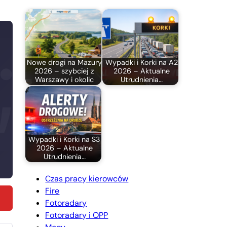
Nowe drogi na Mazury
Wypadki i Korki na A2
2026 – szybciej z
2026 – Aktualne
Warszawy i okolic
Utrudnienia…
Wypadki i Korki na S3
2026 – Aktualne
Utrudnienia…
Czas pracy kierowców
Fire
Fotoradary
Fotoradary i OPP