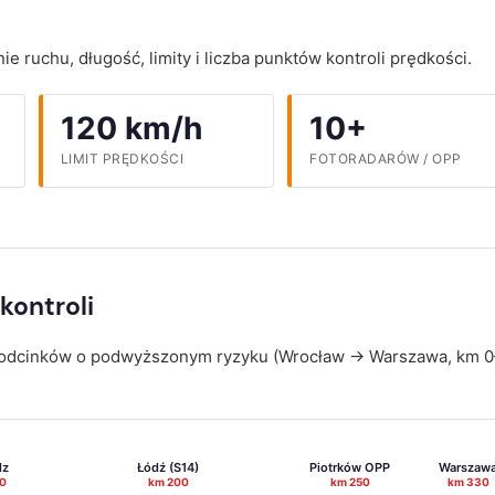
ruchu, długość, limity i liczba punktów kontroli prędkości.
120 km/h
10+
LIMIT PRĘDKOŚCI
FOTORADARÓW / OPP
kontroli
 i odcinków o podwyższonym ryzyku (Wrocław → Warszawa, km 0
dz
Łódź (S14)
Piotrków OPP
Warszaw
0
km 200
km 250
km 330