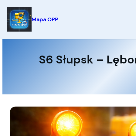
Mapa OPP
Przejdź
do
treści
S6 Słupsk – Lębo