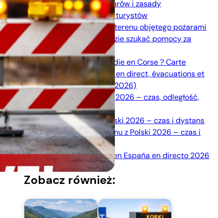
sytuacja, mapa pożarów i zasady
bezpieczeństwa dla turystów
Zasady ewakuacji z terenu objętego pożarami
— jak reagować i gdzie szukać pomocy za
granicą?
Où se trouve l’incendie en Corse ? Carte
interactive des feux en direct, évacuations et
informations utiles (2026)
Trasa do Trójmiasta 2026 – czas, odległość,
korki, OPP
Trasa do Venlo z Polski 2026 – czas i dystans
Trasa do Amsterdamu z Polski 2026 – czas i
dystans
Mapa de incendios en España en directo 2026
Zobacz również: