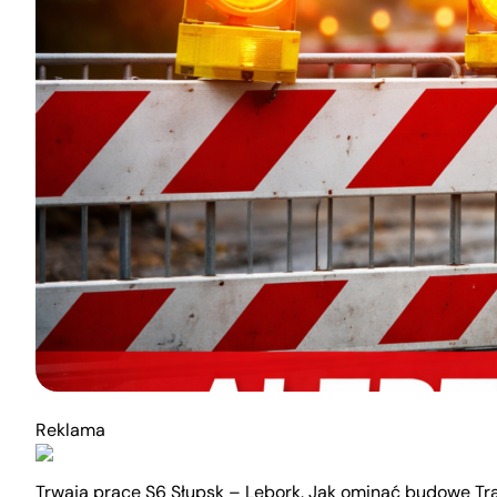
Reklama
Trwają prace S6 Słupsk – Lębork. Jak ominąć budowę Tr