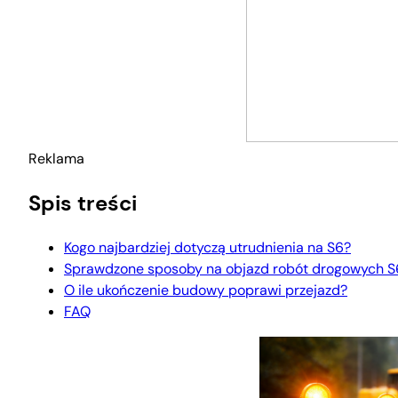
Reklama
Spis treści
Kogo najbardziej dotyczą utrudnienia na S6?
Sprawdzone sposoby na objazd robót drogowych S6
O ile ukończenie budowy poprawi przejazd?
FAQ