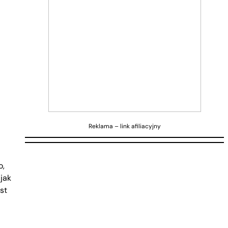
Reklama – link afiliacyjny
o,
jak
st