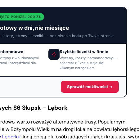
ĘSTO PONIŻEJ 200 ZŁ
gotowy w dni, nie miesiące
atory, strony i liczniki — bez pisania kodu po Twojej stronie.
internetowe
Szybkie liczniki w firmie
witryny z wbudowanymi
Wyceny, koszty, harmonogramy —
rami i narzędziami dla
schemat z Excela staje się
klikanym narzędziem
Sprawdź możliwości →
ych S6 Słupsk – Lębork
 bordowo, warto rozważyć alternatywne trasy. Popularnym
ie w Bożympolu Wielkim na drogi lokalne powiatu lęborskiego
w Lęborku
. Inną opcją dla osób jadących z głębi kraju jest wyb