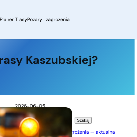
Planer Trasy
Pożary i zagrożenia
rasy Kaszubskiej?
2026-06-05
Szukaj
Szukaj
Majorka pożary i zagrożenia — aktualna