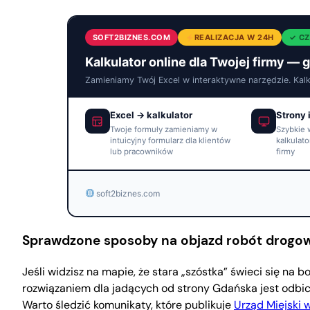
SOFT2BIZNES.COM
REALIZACJA W 24H
✓ CZ
Kalkulator online dla Twojej firmy — 
Zamieniamy Twój Excel w interaktywne narzędzie. Kalkul
Excel → kalkulator
Strony 
Twoje formuły zamieniamy w
Szybkie 
intuicyjny formularz dla klientów
kalkulato
lub pracowników
firmy
soft2biznes.com
Sprawdzone sposoby na objazd robót drogow
Jeśli widzisz na mapie, że stara „szóstka” świeci się na
rozwiązaniem dla jadących od strony Gdańska jest odbic
Warto śledzić komunikaty, które publikuje
Urząd Miejski 