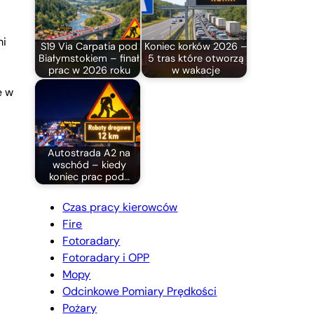
mi
S19 Via Carpatia pod
Koniec korków 2026 –
Białymstokiem – finał
5 tras które otworzą
prac w 2026 roku
w wakacje
e w
Autostrada A2 na
wschód – kiedy
koniec prac pod…
Czas pracy kierowców
Fire
Fotoradary
Fotoradary i OPP
Mopy
Odcinkowe Pomiary Prędkości
Pożary