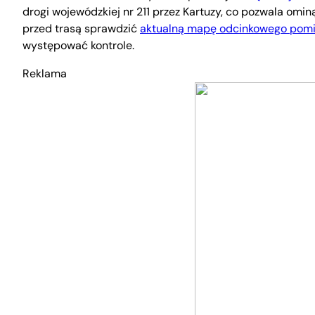
drogi wojewódzkiej nr 211 przez Kartuzy, co pozwala omi
przed trasą sprawdzić
aktualną mapę odcinkowego pomi
występować kontrole.
Reklama