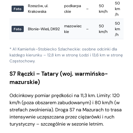
50
Rzeszów, ul.
podkarpa
50
–
km
Foto
Krakowska
ckie
km/h
/h
50
mazowiec
50
Błonie-Wieś, DK92
–
km
Foto
kie
km/h
/h
* A1 Kamieńsk–Stobiecko Szlacheckie: osobne odcinki dla
każdego kierunku – 12,8 km w stronę Łodzi i 13,6 km w stronę
Częstochowy.
S7 Rączki – Tatary (woj. warmińsko-
mazurskie)
Odcinkowy pomiar prędkości na 11,3 km. Limity: 120
km/h (poza obszarem zabudowanym) i 80 km/h (w
strefach zwolnienia). Droga S7 na Mazurach to trasa
intensywnie uczęszczana przez ciężarówki i ruch
turystyczny – szczególnie w sezonie letnim.