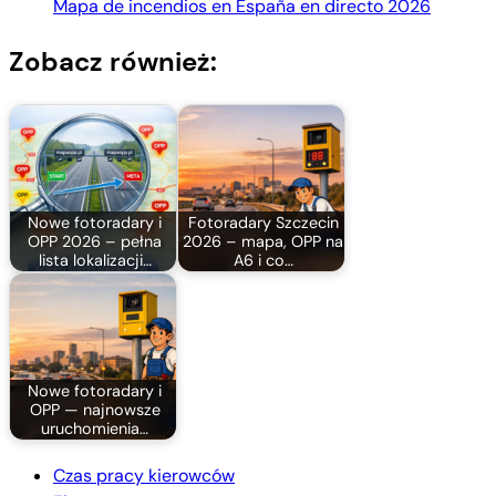
Mapa de incendios en España en directo 2026
Zobacz również:
Nowe fotoradary i
Fotoradary Szczecin
OPP 2026 – pełna
2026 – mapa, OPP na
lista lokalizacji…
A6 i co…
Nowe fotoradary i
OPP — najnowsze
uruchomienia…
Czas pracy kierowców