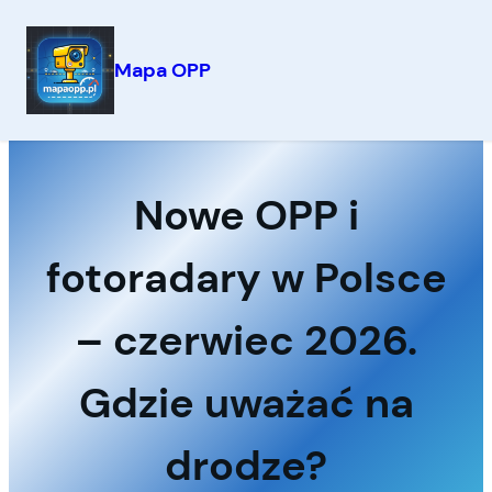
Mapa OPP
Przejdź
do
treści
Nowe OPP i
fotoradary w Polsce
– czerwiec 2026.
Gdzie uważać na
drodze?