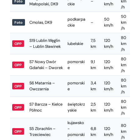
–
km
Foto
Małopolski, DK9
ckie
km/h
/h
50
podkarpa
50
Cmolas, DK9
–
km
Foto
ckie
km/h
/h
80
S19 Lublin Węglin
7,5
120
lubelskie
km
OPP
– Lublin Sławinek
km
km/h
/h
80
S7 Nowy Dwór
pomorski
9,1
120
km
OPP
Gdański – Dworek
e
km
km/h
/h
80
S6 Matarnia –
pomorski
3,4
120
km
OPP
Owczarnia
e
km
km/h
/h
80
S7 Barcza – Kielce
świętokrz
2,5
120
km
OPP
Północ
yskie
km
km/h
/h
kujawsko
80
S5 Zbrachlin –
-
6,8
120
km
OPP
Trzeciewiec
pomorski
km
km/h
/h