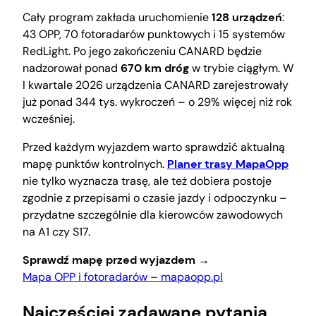
Cały program zakłada uruchomienie
128 urządzeń
:
43 OPP, 70 fotoradarów punktowych i 15 systemów
RedLight. Po jego zakończeniu CANARD będzie
nadzorował ponad
670 km dróg
w trybie ciągłym. W
I kwartale 2026 urządzenia CANARD zarejestrowały
już ponad 344 tys. wykroczeń – o 29% więcej niż rok
wcześniej.
Przed każdym wyjazdem warto sprawdzić aktualną
mapę punktów kontrolnych.
Planer trasy MapaOpp
nie tylko wyznacza trasę, ale też dobiera postoje
zgodnie z przepisami o czasie jazdy i odpoczynku –
przydatne szczególnie dla kierowców zawodowych
na A1 czy S17.
Sprawdź mapę przed wyjazdem →
Mapa OPP i fotoradarów – mapaopp.pl
Najczęściej zadawane pytania