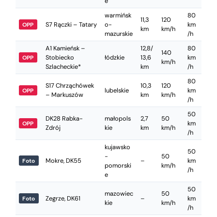
e
warmińsk
80
11,3
120
S7 Rączki – Tatary
o-
km
OPP
km
km/h
mazurskie
/h
A1 Kamieńsk –
12,8/
80
140
Stobiecko
łódzkie
13,6
km
OPP
km/h
Szlacheckie*
km
/h
80
S17 Chrząchówek
10,3
120
lubelskie
km
OPP
– Markuszów
km
km/h
/h
50
DK28 Rabka-
małopols
2,7
50
km
OPP
Zdrój
kie
km
km/h
/h
kujawsko
50
-
50
Mokre, DK55
–
km
Foto
pomorski
km/h
/h
e
50
mazowiec
50
Zegrze, DK61
–
km
Foto
kie
km/h
/h