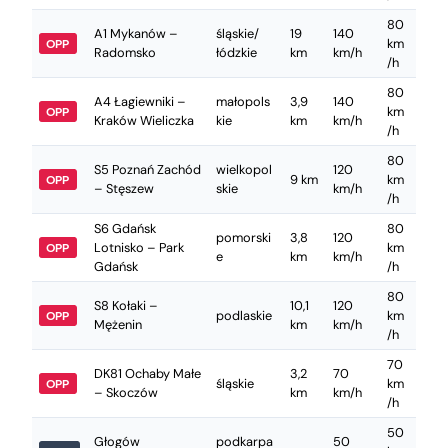
80
A1 Mykanów –
śląskie/
19
140
km
OPP
Radomsko
łódzkie
km
km/h
/h
80
A4 Łagiewniki –
małopols
3,9
140
km
OPP
Kraków Wieliczka
kie
km
km/h
/h
80
S5 Poznań Zachód
wielkopol
120
9 km
km
OPP
– Stęszew
skie
km/h
/h
S6 Gdańsk
80
pomorski
3,8
120
Lotnisko – Park
km
OPP
e
km
km/h
Gdańsk
/h
80
S8 Kołaki –
10,1
120
podlaskie
km
OPP
Mężenin
km
km/h
/h
70
DK81 Ochaby Małe
3,2
70
śląskie
km
OPP
– Skoczów
km
km/h
/h
50
Głogów
podkarpa
50