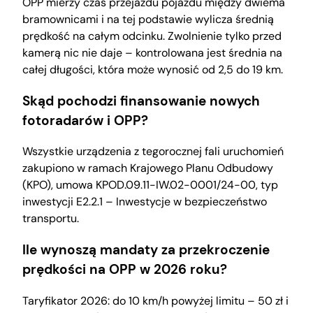
OPP mierzy czas przejazdu pojazdu między dwiema
bramownicami i na tej podstawie wylicza średnią
prędkość na całym odcinku. Zwolnienie tylko przed
kamerą nic nie daje – kontrolowana jest średnia na
całej długości, która może wynosić od 2,5 do 19 km.
Skąd pochodzi finansowanie nowych
fotoradarów i OPP?
Wszystkie urządzenia z tegorocznej fali uruchomień
zakupiono w ramach Krajowego Planu Odbudowy
(KPO), umowa KPOD.09.11-IW.02-0001/24-00, typ
inwestycji E2.2.1 – Inwestycje w bezpieczeństwo
transportu.
Ile wynoszą mandaty za przekroczenie
prędkości na OPP w 2026 roku?
Taryfikator 2026: do 10 km/h powyżej limitu – 50 zł i