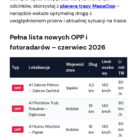
odcinków, skorzystaj z
planera trasy MapaOpp
–
narzędzie wskaże optymalną drogę z
uwzględnieniem przerw i aktualnej sytuacji na trasie.
Pełna lista nowych OPP i
fotoradarów – czerwiec 2026
Limit
Li
Wojewód
Dług
Typ
Lokalizacja
osobo
mit
ztwo
.
wy
TIR
80
A1 Zabrze Północ
4,2
140
śląskie
km
OPP
– Zabrze Zachód
km
km/h
/h
A1 Piotrków Tryb.
80
19
140
Południe –
łódzkie
km
OPP
km
km/h
Dąbrowa
/h
80
A1 Kutno Wschód
18
140
łódzkie
km
OPP
– Piątek
km
km/h
/h