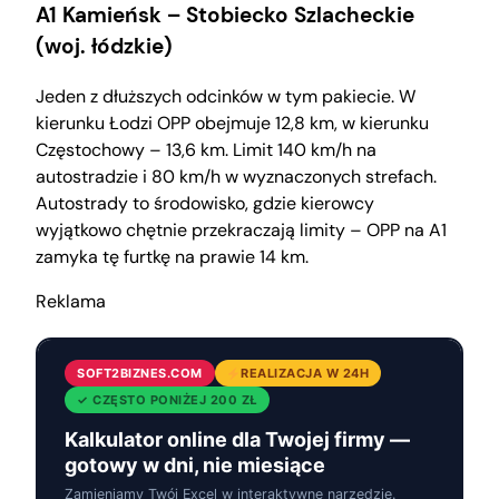
A1 Kamieńsk – Stobiecko Szlacheckie
(woj. łódzkie)
Jeden z dłuższych odcinków w tym pakiecie. W
kierunku Łodzi OPP obejmuje 12,8 km, w kierunku
Częstochowy – 13,6 km. Limit 140 km/h na
autostradzie i 80 km/h w wyznaczonych strefach.
Autostrady to środowisko, gdzie kierowcy
wyjątkowo chętnie przekraczają limity – OPP na A1
zamyka tę furtkę na prawie 14 km.
Reklama
SOFT2BIZNES.COM
REALIZACJA W 24H
✓ CZĘSTO PONIŻEJ 200 ZŁ
Kalkulator online dla Twojej firmy —
gotowy w dni, nie miesiące
Zamieniamy Twój Excel w interaktywne narzędzie.