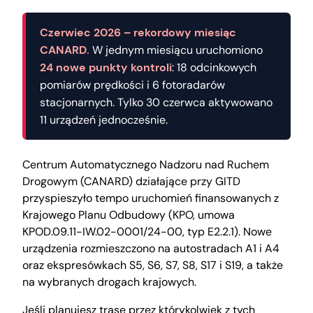
Czerwiec 2026 – rekordowy miesiąc
CANARD.
W jednym miesiącu uruchomiono
24 nowe punkty kontroli
: 18 odcinkowych
pomiarów prędkości i 6 fotoradarów
stacjonarnych. Tylko 30 czerwca aktywowano
11 urządzeń jednocześnie.
Centrum Automatycznego Nadzoru nad Ruchem
Drogowym (CANARD) działające przy GITD
przyspieszyło tempo uruchomień finansowanych z
Krajowego Planu Odbudowy (KPO, umowa
KPOD.09.11-IW.02-0001/24-00, typ E2.2.1). Nowe
urządzenia rozmieszczono na autostradach A1 i A4
oraz ekspresówkach S5, S6, S7, S8, S17 i S19, a także
na wybranych drogach krajowych.
Jeśli planujesz trasę przez którykolwiek z tych