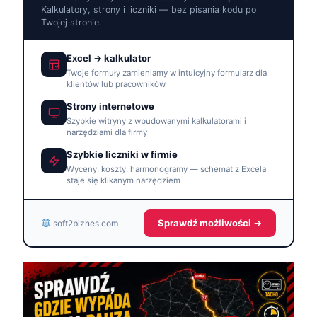
Kalkulatory, strony i liczniki — bez pisania kodu po
Twojej stronie.
Excel → kalkulator
Twoje formuły zamieniamy w intuicyjny formularz dla
klientów lub pracowników
Strony internetowe
Szybkie witryny z wbudowanymi kalkulatorami i
narzędziami dla firmy
Szybkie liczniki w firmie
Wyceny, koszty, harmonogramy — schemat z Excela
staje się klikanym narzędziem
Sprawdź możliwości →
soft2biznes.com