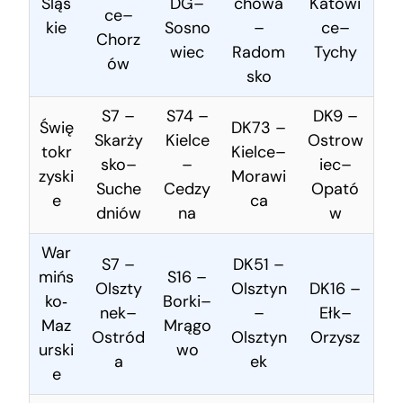
Śląs
DG–
chowa
Katowi
ce–
kie
Sosno
–
ce–
Chorz
wiec
Radom
Tychy
ów
sko
S7 –
S74 –
DK9 –
Świę
DK73 –
Skarży
Kielce
Ostrow
tokr
Kielce–
sko–
–
iec–
zyski
Morawi
Suche
Cedzy
Opató
e
ca
dniów
na
w
War
S7 –
DK51 –
mińs
S16 –
Olszty
Olsztyn
DK16 –
ko‑
Borki–
nek–
–
Ełk–
Maz
Mrągo
Ostród
Olsztyn
Orzysz
urski
wo
a
ek
e