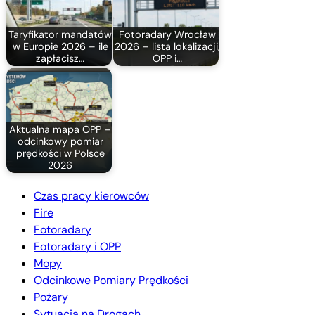
Taryfikator mandatów
Fotoradary Wrocław
w Europie 2026 – ile
2026 – lista lokalizacji,
zapłacisz…
OPP i…
Aktualna mapa OPP –
odcinkowy pomiar
prędkości w Polsce
2026
Czas pracy kierowców
Fire
Fotoradary
Fotoradary i OPP
Mopy
Odcinkowe Pomiary Prędkości
Pożary
Sytuacja na Drogach