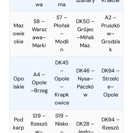
Szaflary
Kraków
wa
ma
S7 –
A2 –
S8 –
DK50 –
Maz
Płońsk
Pruszkó
Warsz
Grójec
owie
–
w–
awa–
–Mińsk
ckie
Modli
Grodzis
Marki
Maz.
n
k
DK45
–
DK46 –
DK94 –
A4 –
Opo
Opole
Nysa–
Strzelc
Opole
lskie
–
Paczkó
e–
–Brzeg
Krapk
w
Opole
owice
S19 –
S19 –
Pod
DK94 –
Rzeszó
Nisko
DK28 –
karp
Rzeszó
w–
–
Jasło–