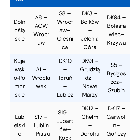
S8 –
DK3 –
A8 –
DK94 –
Doln
Wrocł
Bolków
AOW
Bolesła
oślą
aw–
–
Wrocł
wiec–
skie
Oleśni
Jelenia
aw
Krzywa
ca
Góra
Kuja
DK10
DK91 –
S5 –
wsk
A1 –
–
Grudzią
Bydgos
o‑Po
Włocła
Toruń
dz–
zcz–
mor
wek
–
Nowe
Szubin
skie
Lubicz
Marzy
DK12 –
DK17 –
S19 –
Lub
S17 –
Chełm
Garwoli
Lubart
elski
Lublin
–
n–
ów–
e
–Piaski
Dorohu
Gończy
Kock