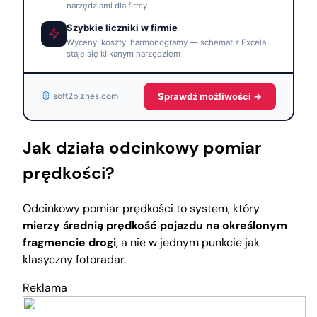
narzędziami dla firmy
Szybkie liczniki w firmie
Wyceny, koszty, harmonogramy — schemat z Excela
staje się klikanym narzędziem
Sprawdź możliwości →
soft2biznes.com
Jak działa odcinkowy pomiar
prędkości?
Odcinkowy pomiar prędkości to system, który
mierzy średnią prędkość pojazdu na określonym
fragmencie drogi
, a nie w jednym punkcie jak
klasyczny fotoradar.
Reklama