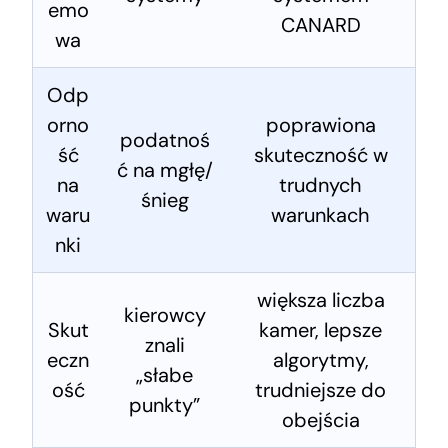
emo
CANARD
wa
Odp
orno
poprawiona
podatnoś
ść
skuteczność w
ć na mgłę/
na
trudnych
śnieg
waru
warunkach
nki
większa liczba
kierowcy
Skut
kamer, lepsze
znali
eczn
algorytmy,
„słabe
ość
trudniejsze do
punkty”
obejścia