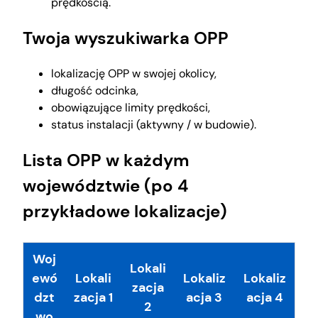
prędkością.
Twoja wyszukiwarka OPP
lokalizację OPP w swojej okolicy,
długość odcinka,
obowiązujące limity prędkości,
status instalacji (aktywny / w budowie).
Lista OPP w każdym
województwie (po 4
przykładowe lokalizacje)
Woj
Lokali
ewó
Lokali
Lokaliz
Lokaliz
zacja
dzt
zacja 1
acja 3
acja 4
2
wo