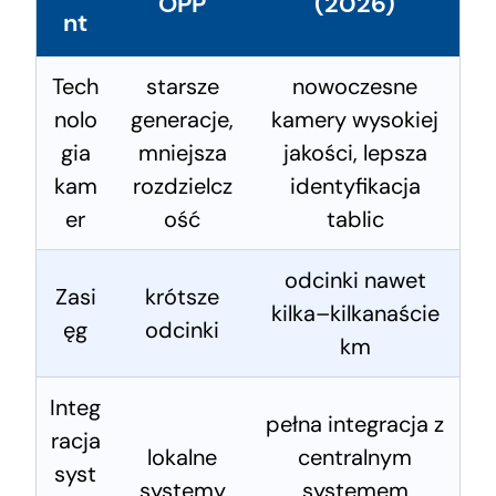
OPP
(2026)
nt
Tech
starsze
nowoczesne
nolo
generacje,
kamery wysokiej
gia
mniejsza
jakości, lepsza
kam
rozdzielcz
identyfikacja
er
ość
tablic
odcinki nawet
Zasi
krótsze
kilka–kilkanaście
ęg
odcinki
km
Integ
pełna integracja z
racja
lokalne
centralnym
syst
systemy
systemem