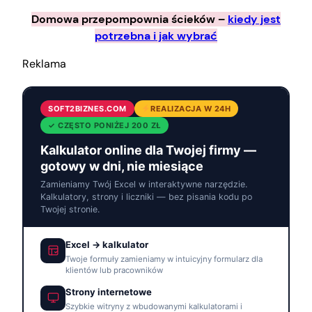
Domowa przepompownia ścieków –
kiedy jest
potrzebna i jak wybrać
Reklama
SOFT2BIZNES.COM
REALIZACJA W 24H
✓ CZĘSTO PONIŻEJ 200 ZŁ
Kalkulator online dla Twojej firmy —
gotowy w dni, nie miesiące
Zamieniamy Twój Excel w interaktywne narzędzie.
Kalkulatory, strony i liczniki — bez pisania kodu po
Twojej stronie.
Excel → kalkulator
Twoje formuły zamieniamy w intuicyjny formularz dla
klientów lub pracowników
Strony internetowe
Szybkie witryny z wbudowanymi kalkulatorami i