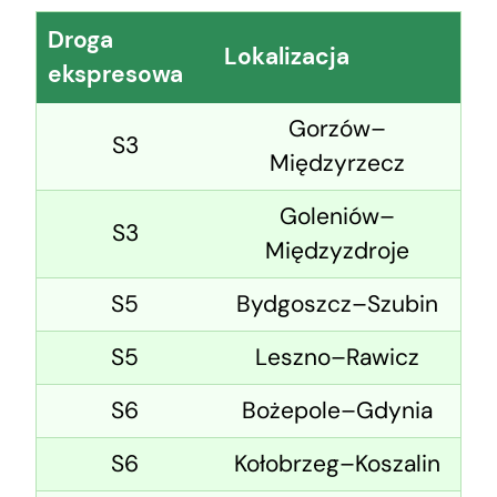
Droga
Lokalizacja
ekspresowa
Gorzów–
S3
Międzyrzecz
Goleniów–
S3
Międzyzdroje
S5
Bydgoszcz–Szubin
S5
Leszno–Rawicz
S6
Bożepole–Gdynia
S6
Kołobrzeg–Koszalin