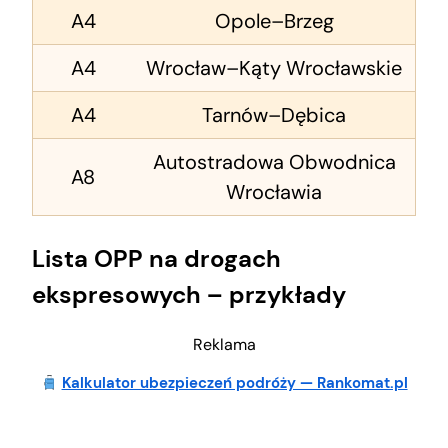
A4
Opole–Brzeg
A4
Wrocław–Kąty Wrocławskie
A4
Tarnów–Dębica
Autostradowa Obwodnica
A8
Wrocławia
Lista OPP na drogach
ekspresowych – przykłady
Reklama
Kalkulator ubezpieczeń podróży — Rankomat.pl