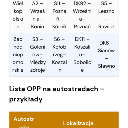
Wiel
A2 –
S11 –
DK92 –
S5 –
kop
Wrześ
Pozna
Wrześni
Leszno
olski
nia–
ń–
a–
–
e
Konin
Kórnik
Poznań
Rawicz
Zac
S3 –
S6 –
DK11 –
DK6 –
hod
Goleni
Kołob
Koszali
Sianów
niop
ów–
rzeg–
n–
–
omo
Między
Koszal
Bobolic
Sławno
rskie
zdroje
in
e
Lista OPP na autostradach –
przykłady
Autostr
Lokalizacja
ada