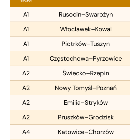
A1
Rusocin–Swarożyn
A1
Włocławek–Kowal
A1
Piotrków–Tuszyn
A1
Częstochowa–Pyrzowice
A2
Świecko–Rzepin
A2
Nowy Tomyśl–Poznań
A2
Emilia–Stryków
A2
Pruszków–Grodzisk
A4
Katowice–Chorzów