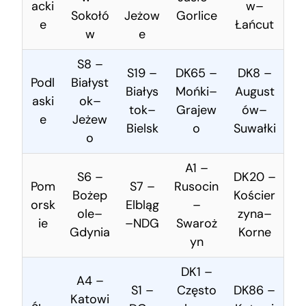
acki
w–
Sokołó
Jeżow
Gorlice
e
Łańcut
w
e
S8 –
S19 –
DK65 –
DK8 –
Podl
Białyst
Białys
Mońki–
August
aski
ok–
tok–
Grajew
ów–
e
Jeżew
Bielsk
o
Suwałki
o
A1 –
S6 –
DK20 –
Pom
S7 –
Rusocin
Bożep
Kościer
orsk
Elbląg
–
ole–
zyna–
ie
–NDG
Swaroż
Gdynia
Korne
yn
DK1 –
A4 –
S1 –
Często
DK86 –
Katowi