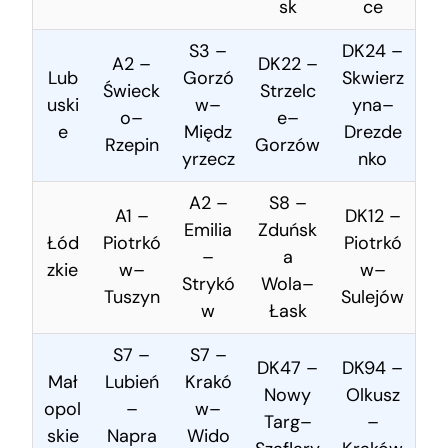
sk
ce
S3 –
DK24 –
A2 –
DK22 –
Lub
Gorzó
Skwierz
Świeck
Strzelc
uski
w–
yna–
o–
e–
e
Międz
Drezde
Rzepin
Gorzów
yrzecz
nko
A2 –
S8 –
A1 –
DK12 –
Emilia
Zduńsk
Łód
Piotrkó
Piotrkó
–
a
zkie
w–
w–
Strykó
Wola–
Tuszyn
Sulejów
w
Łask
S7 –
S7 –
DK47 –
DK94 –
Mał
Lubień
Krakó
Nowy
Olkusz
opol
–
w–
Targ–
–
skie
Napra
Wido