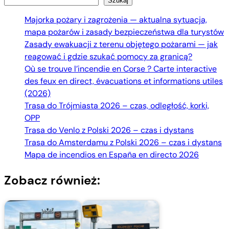
Szukaj
Majorka pożary i zagrożenia — aktualna sytuacja,
mapa pożarów i zasady bezpieczeństwa dla turystów
Zasady ewakuacji z terenu objętego pożarami — jak
reagować i gdzie szukać pomocy za granicą?
Où se trouve l’incendie en Corse ? Carte interactive
des feux en direct, évacuations et informations utiles
(2026)
Trasa do Trójmiasta 2026 – czas, odległość, korki,
OPP
Trasa do Venlo z Polski 2026 – czas i dystans
Trasa do Amsterdamu z Polski 2026 – czas i dystans
Mapa de incendios en España en directo 2026
Zobacz również: