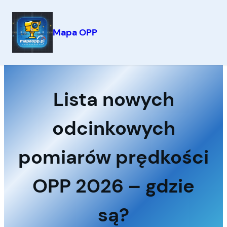
Mapa OPP
Przejdź
do
treści
Lista nowych
odcinkowych
pomiarów prędkości
OPP 2026 – gdzie
są?