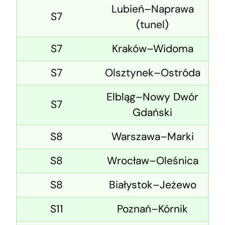
Lubień–Naprawa
S7
(tunel)
S7
Kraków–Widoma
S7
Olsztynek–Ostróda
Elbląg–Nowy Dwór
S7
Gdański
S8
Warszawa–Marki
S8
Wrocław–Oleśnica
S8
Białystok–Jeżewo
S11
Poznań–Kórnik