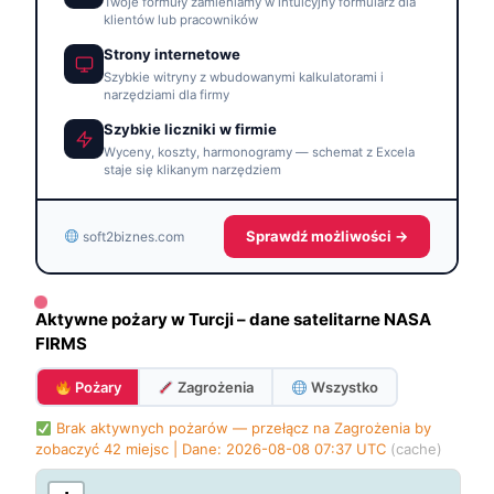
Twoje formuły zamieniamy w intuicyjny formularz dla
klientów lub pracowników
Strony internetowe
Szybkie witryny z wbudowanymi kalkulatorami i
narzędziami dla firmy
Szybkie liczniki w firmie
Wyceny, koszty, harmonogramy — schemat z Excela
staje się klikanym narzędziem
Sprawdź możliwości →
soft2biznes.com
Aktywne pożary w Turcji – dane satelitarne NASA
FIRMS
Pożary
Zagrożenia
Wszystko
Brak aktywnych pożarów — przełącz na Zagrożenia by
zobaczyć 42 miejsc | Dane: 2026-08-08 07:37 UTC
(cache)