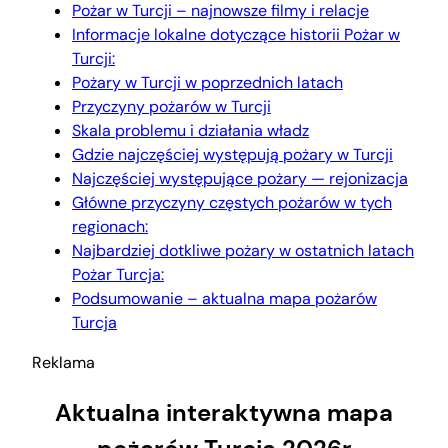
Pożar w Turcji – najnowsze filmy i relacje
Informacje lokalne dotyczące historii Pożar w
Turcji:
Pożary w Turcji w poprzednich latach
Przyczyny pożarów w Turcji
Skala problemu i działania władz
Gdzie najczęściej występują pożary w Turcji
Najczęściej występujące pożary — rejonizacja
Główne przyczyny częstych pożarów w tych
regionach:
Najbardziej dotkliwe pożary w ostatnich latach
Pożar Turcja:
Podsumowanie – aktualna mapa pożarów
Turcja
Reklama
Aktualna interaktywna mapa