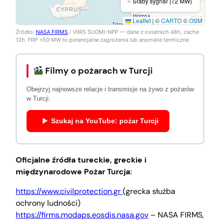
●
Słaby sygnał (<2 MW)
Leaflet
|
©
CARTO
©
OSM
Źródło:
NASA FIRMS
/ VIIRS SUOMI-NPP — dane z ostatnich 48h, cache
12h. FRP <50 MW to potencjalne zagrożenia lub anomalie termiczne.
Filmy o pożarach w Turcji
Obejrzyj najnowsze relacje i transmisje na żywo z pożarów
w Turcji.
Szukaj na YouTube: pożar Turcji
Oficjalne źródła tureckie, greckie i
międzynarodowe Pożar Turcja:
https://www.civilprotection.gr
(grecka służba
ochrony ludności)
https://firms.modaps.eosdis.nasa.gov
– NASA FIRMS,