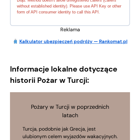
Błąd: Method doesn't allow unregistered callers (callers
without established identity). Please use API Key or other
form of API consumer identity to call this API.
Reklama
Kalkulator ubezpieczeń podróży — Rankomat.pl
Informacje lokalne dotyczące
historii Pożar w Turcji:
Pożary w Turcji w poprzednich
latach
Turcja, podobnie jak Grecja, jest
ulubionym celem wyjazdów wakacyjnych.