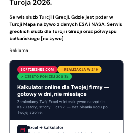
Turcja 2026.
Serwis służb Turcji i Grecji. Gdzie jest pożar w
Turcji Mapa na żywo z danych ESA i NASA.
Serwis
greckich służb dla Turcji i Grecji oraz półwyspu
bałkańskiego [na żywo]
Reklama
SOFT2BIZNES.COM
REALIZACJA W 24H
✓ CZĘSTO PONIŻEJ 200 ZŁ
Kalkulator online dla Twojej firmy —
gotowy w dni, nie miesiące
Zamieniamy Twój Excel w interaktywne narzędzie.
Kalkulatory, strony i liczniki — bez pisania kodu po
Twojej stronie.
Excel → kalkulator