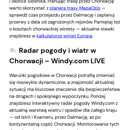
i okolice Šibenika. Planując trasę przez Chorwację
warto skorzystać z
planera trasy MapaOpp
—
sprawdź czas przejazdu przez Dalmację i zaplanuj
przerwy z dala od zagrożonych rejonów. Pamiętaj też
o kosztach chorwackiej winiety — aktualne stawki
znajdziesz w
kalkulatorze winiet Europa
.
Radar pogody i wiatr w
Chorwacji – Windy.com LIVE
Warunki pogodowe w Chorwacji potrafią zmieniać
się niezwykle dynamicznie, a znajomość aktualnej
sytuacji ma kluczowe znaczenie dla bezpieczeństwa
na drogach i spokojnego wypoczynku. Poniżej
znajdziesz interaktywny radar pogody Windy.com z
aktualną warstwą wiatru i opadów dla całego kraju
— od Istrii i Kvarneru, przez Dalmację, aż po
kontynentalną część Chorwacji. Monitorowanie tych