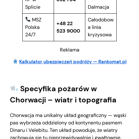
Splicie
Dalmacja
MSZ
Całodobow
+48 22
Polska
a linia
523 9000
24/7
kryzysowa
Reklama
Kalkulator ubezpieczeń podróży — Rankomat.pl
Specyfika pożarów w
Chorwacji – wiatr i topografia
Chorwacja ma unikalny układ geograficzny — wąski
pas wybrzeża oddzielony od kontynentu pasmem
Dinaru i Velebitu. Ten układ powoduje, że wiatry
zachowują się tu nieprzewidywalnie i gwałtownie.