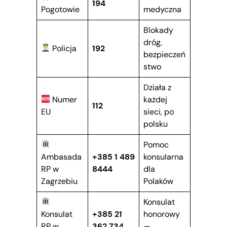
194
Pogotowie
medyczna
Blokady
dróg,
Policja
192
bezpieczeń
stwo
Działa z
Numer
każdej
112
EU
sieci, po
polsku
Pomoc
Ambasada
+385 1 489
konsularna
RP w
8444
dla
Zagrzebiu
Polaków
Konsulat
Konsulat
+385 21
honorowy
RP w
362 734
—