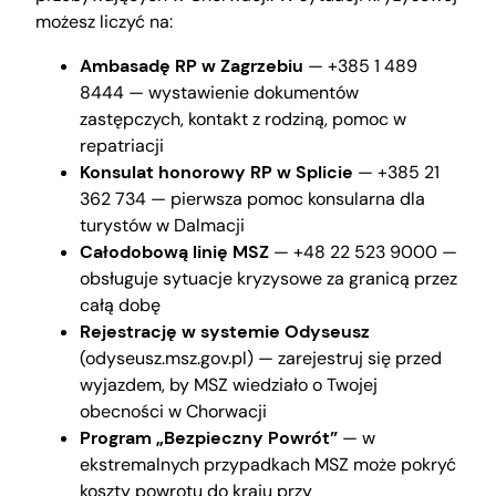
możesz liczyć na:
Ambasadę RP w Zagrzebiu
— +385 1 489
8444 — wystawienie dokumentów
zastępczych, kontakt z rodziną, pomoc w
repatriacji
Konsulat honorowy RP w Splicie
— +385 21
362 734 — pierwsza pomoc konsularna dla
turystów w Dalmacji
Całodobową linię MSZ
— +48 22 523 9000 —
obsługuje sytuacje kryzysowe za granicą przez
całą dobę
Rejestrację w systemie Odyseusz
(odyseusz.msz.gov.pl) — zarejestruj się przed
wyjazdem, by MSZ wiedziało o Twojej
obecności w Chorwacji
Program „Bezpieczny Powrót”
— w
ekstremalnych przypadkach MSZ może pokryć
koszty powrotu do kraju przy