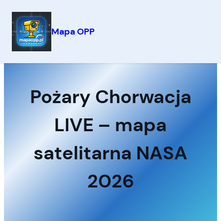
Mapa OPP
Przejdź
do
treści
Pożary Chorwacja
LIVE – mapa
satelitarna NASA
2026