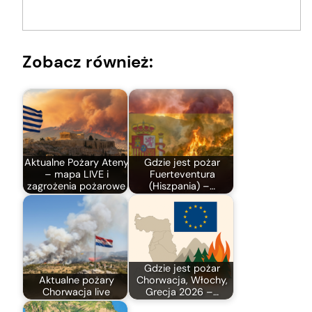
Zobacz również:
Aktualne Pożary Ateny
Gdzie jest pożar
– mapa LIVE i
Fuerteventura
zagrożenia pożarowe
(Hiszpania) –…
Gdzie jest pożar
Aktualne pożary
Chorwacja, Włochy,
Chorwacja live
Grecja 2026 –…