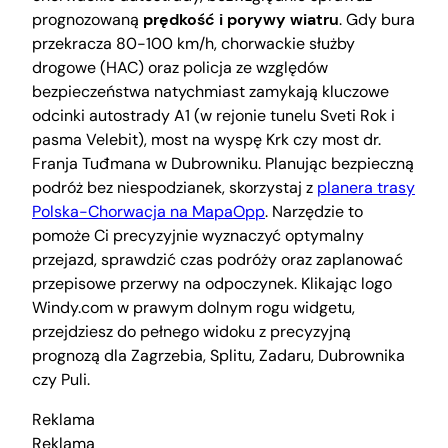
prognozowaną
prędkość i porywy wiatru
. Gdy bura
przekracza 80-100 km/h, chorwackie służby
drogowe (HAC) oraz policja ze względów
bezpieczeństwa natychmiast zamykają kluczowe
odcinki autostrady A1 (w rejonie tunelu Sveti Rok i
pasma Velebit), most na wyspę Krk czy most dr.
Franja Tuđmana w Dubrowniku. Planując bezpieczną
podróż bez niespodzianek, skorzystaj z
planera trasy
Polska-Chorwacja na MapaOpp
. Narzędzie to
pomoże Ci precyzyjnie wyznaczyć optymalny
przejazd, sprawdzić czas podróży oraz zaplanować
przepisowe przerwy na odpoczynek. Klikając logo
Windy.com w prawym dolnym rogu widgetu,
przejdziesz do pełnego widoku z precyzyjną
prognozą dla Zagrzebia, Splitu, Zadaru, Dubrownika
czy Puli.
Reklama
Reklama