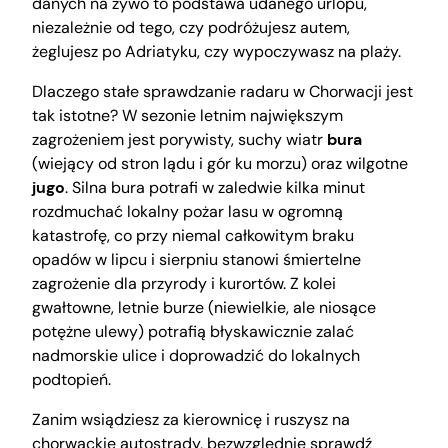
danych na żywo to podstawa udanego urlopu,
niezależnie od tego, czy podróżujesz autem,
żeglujesz po Adriatyku, czy wypoczywasz na plaży.
Dlaczego stałe sprawdzanie radaru w Chorwacji jest
tak istotne? W sezonie letnim największym
zagrożeniem jest porywisty, suchy wiatr
bura
(wiejący od stron lądu i gór ku morzu) oraz wilgotne
jugo
. Silna bura potrafi w zaledwie kilka minut
rozdmuchać lokalny pożar lasu w ogromną
katastrofę, co przy niemal całkowitym braku
opadów w lipcu i sierpniu stanowi śmiertelne
zagrożenie dla przyrody i kurortów. Z kolei
gwałtowne, letnie burze (niewielkie, ale niosące
potężne ulewy) potrafią błyskawicznie zalać
nadmorskie ulice i doprowadzić do lokalnych
podtopień.
Zanim wsiądziesz za kierownicę i ruszysz na
chorwackie autostrady, bezwzględnie sprawdź