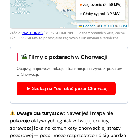
●
Zagrożenie (2–50 MW)
●
Słaby sygnał (<2 MW)
Leaflet
|
©
CARTO
©
OSM
Źródło:
NASA FIRMS
/ VIIRS SUOMI-NPP — dane z ostatnich 48h, cache
12h. FRP <50 MW to potencjalne zagrożenia lub anomalie termiczne.
Filmy o pożarach w Chorwacji
Obejrzyj najnowsze relacje i transmisje na żywo z pożarów
w Chorwacji.
Szukaj na YouTube: pożar Chorwacji
Uwaga dla turystów:
Nawet jeśli mapa nie
pokazuje aktywnych ognisk w Twojej okolicy,
sprawdzaj lokalne komunikaty chorwackiej straży
pożarowej — pożar może rozprzestrzenić się bardzo