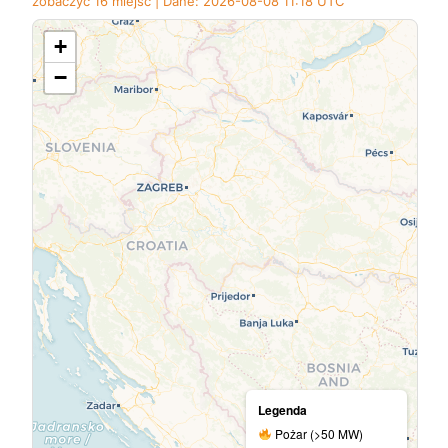
zobaczyć 16 miejsc | Dane: 2026-08-08 11:18 UTC
+
−
Legenda
Pożar (>50 MW)