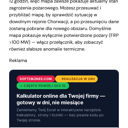
12 godzin, więc mapa zawsze pokazuje aktualny stan
zagrożenia pożarowego. Możesz przesuwać i
przybliżać mapę, by sprawdzić sytuację w
dowolnym rejonie Chorwacji, a po przesunięciu dane
zostaną pobrane dla nowego obszaru. Domyślnie
mapa pokazuje wyłącznie potwierdzone pożary (FRP
>100 MW) — włącz przełącznik, aby zobaczyć
również słabsze anomalie termiczne.
Reklama
SOFT2BIZNES.COM
REALIZACJA W 24H
✓ CZĘSTO PONIŻEJ 200 ZŁ
Kalkulator online dla Twojej firmy —
gotowy w dni, nie miesiące
Zamieniamy Twój Excel w interaktywne narzędzie.
Kalkulatory, strony i liczniki — bez pisania kodu po
Twojej stronie.