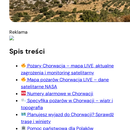
Reklama
Spis treści
Pożary Chorwacja – mapa LIVE, aktualne
zagrożenia i monitoring satelitarny
Mapa pożarów Chorwacja LIVE – dane
satelitarne NASA
Numery alarmowe w Chorwacji
Specyfika pożarów w Chorwacji – wiatr i
topografia
Planujesz wyjazd do Chorwacji? Sprawdź
trasę i winiety
Pomoc państwowa dla Polaków