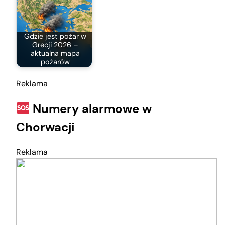
Gdzie jest pożar w
Grecji 2026 –
aktualna mapa
pożarów
Reklama
Numery alarmowe w
Chorwacji
Reklama