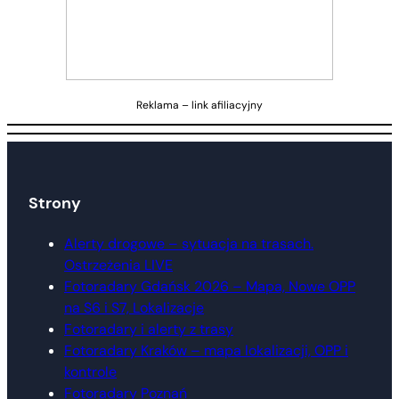
Reklama – link afiliacyjny
Strony
Alerty drogowe – sytuacja na trasach.
Ostrzeżenia LIVE
Fotoradary Gdańsk 2026 – Mapa, Nowe OPP
na S6 i S7, Lokalizacje
Fotoradary i alerty z trasy
Fotoradary Kraków – mapa lokalizacji, OPP i
kontrole
Fotoradary Poznań