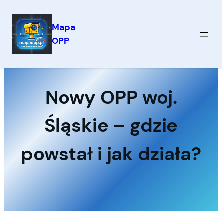
Mapa
OPP
Przejdź
do
treści
Nowy OPP woj.
Śląskie – gdzie
powstał i jak działa?