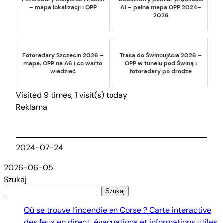
– mapa lokalizacji i OPP
A1 – pełna mapa OPP 2024–
2026
Fotoradary Szczecin 2026 –
Trasa do Świnoujścia 2026 –
mapa, OPP na A6 i co warto
OPP w tunelu pod Świną i
wiedzieć
fotoradary po drodze
Visited 9 times, 1 visit(s) today
Reklama
2024-07-24
2026-06-05
Szukaj
Szukaj
Où se trouve l’incendie en Corse ? Carte interactive
des feux en direct, évacuations et informations utiles