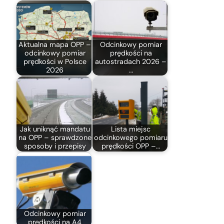
Aktualna mapa OPP –
Odcinkowy pomiar
odcinkowy pomiar
prędkości na
prędkości w Polsce
autostradach 2026 –
2026
…
Jak uniknąć mandatu
Lista miejsc
na OPP – sprawdzone
odcinkowego pomiaru
sposoby i przepisy
prędkości OPP –…
Odcinkowy pomiar
prędkości na A4