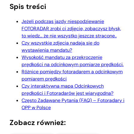
Spis treści
Jeżeli podczas jazdy niespodziewanie
FOTORADAR zrobi ci zdjęcie, zobaczysz błysk,
to wiedz… że nie wszystko jeszcze stracone..
Czy wszystkie zdjęcia nadają się do
wystawienia mandatu?
Wysokość mandatu za przekroczenie
prędkości na odcinkowym pomiarze prędkości.
Różnice pomiędzy fotoradarem a odcinkowym
pomiarem prędkości
Czy interaktywna mapa Odcinkowych
prędkości i Fotoradarów jest wiarygodna?
Często Zadawane Pytania (FAQ) – Fotoradary i
OPP w Polsce
Zobacz również: