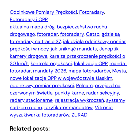
Odcinkowe Pomiary Prędkości
, 
Fotoradary
, 
Fotoradary i OPP
aktualna mapa dróg
, 
bezpieczeństwo ruchu
drogowego
, 
fotoradar
, 
fotoradary
, 
Gatso
, 
gdzie są
fotoradary na trasie S7
, 
jak działa odcinkowy pomiar
prędkości w nocy
, 
jak uniknąć mandatu
, 
Jenoptik
, 
kamery drogowe
, 
kara za przekroczenie prędkości o
30 km/h
, 
kontrola prędkości
, 
lokalizacje OPP
, 
mandat
fotoradar
, 
mandaty 2026
, 
mapa fotoradarów
, 
Mesta
, 
nowe lokalizacje OPP w województwie śląskim
, 
odcinkowy pomiar predkosci
, 
Polcam
, 
przejazd na
czerwonym świetle
, 
punkty karne
, 
radar sekcyjny
, 
radary stacjonarne
, 
rejestracja wykroczeń
, 
systemy
nadzoru ruchu
, 
taryfikator mandatów
, 
Vitronic
, 
wyszukiwarka fotoradarów
, 
ZURAD
Related posts: