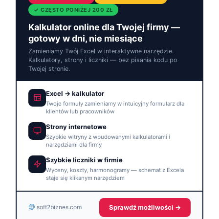
✓ CZĘSTO PONIŻEJ 200 ZŁ
Kalkulator online dla Twojej firmy —
gotowy w dni, nie miesiące
Zamieniamy Twój Excel w interaktywne narzędzie.
Kalkulatory, strony i liczniki — bez pisania kodu po
Twojej stronie.
Excel → kalkulator
Twoje formuły zamieniamy w intuicyjny formularz dla
klientów lub pracowników
Strony internetowe
Szybkie witryny z wbudowanymi kalkulatorami i
narzędziami dla firmy
Szybkie liczniki w firmie
Wyceny, koszty, harmonogramy — schemat z Excela
staje się klikanym narzędziem
Sprawdź możliwości →
soft2biznes.com