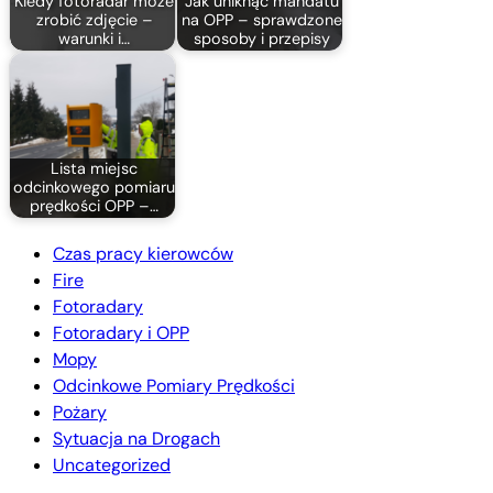
Kiedy fotoradar może
Jak uniknąć mandatu
zrobić zdjęcie –
na OPP – sprawdzone
warunki i…
sposoby i przepisy
Lista miejsc
odcinkowego pomiaru
prędkości OPP –…
Czas pracy kierowców
Fire
Fotoradary
Fotoradary i OPP
Mopy
Odcinkowe Pomiary Prędkości
Pożary
Sytuacja na Drogach
Uncategorized