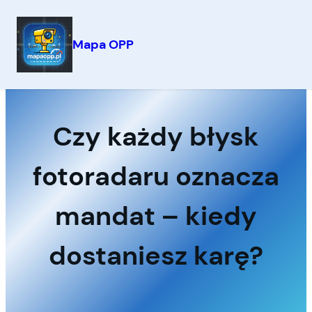
Mapa OPP
Przejdź
do
treści
Czy każdy błysk
fotoradaru oznacza
mandat – kiedy
dostaniesz karę?