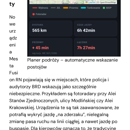
ty
No
we
urz
ądz
eni
a
Mes
Planer podróży – automatyczne wskazanie
ta
postojów
Fusi
on RN pojawiają się w miejscach, które policja i
audytorzy BRD wskazują jako szczególnie
niebezpieczne. Przykładem są fotoradary przy Alei
Stanów Zjednoczonych, ulicy Modlińskiej czy Alei
Krakowskiej. Urządzenia te są tak zaawansowane, że
potrafią wykryć jazdę „na zderzaku”, nielegalną
zmianę pasa ruchu na linii ciągłej, a nawet jazdę po
buspasie. Dla kierowców oznacza to, że tradycyjne