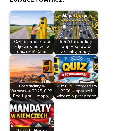
Czy fotoradar robi
Toruń fotoradary i
zdjęcia w nocy i w
opp – sprawdź
deszczu? Cała…
aktualną mapę…
Fotoradary w
Quiz OPP i fotoradary
Warszawie 2025, OPP i
2026 – sprawdź
Red Light – mapa,…
wiedzę o przepisach
Mandaty Niemcy