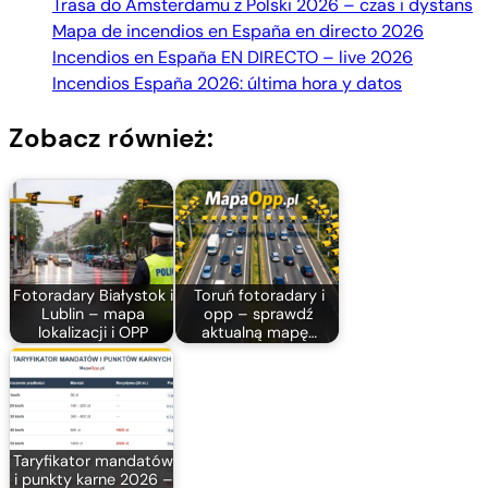
Trasa do Amsterdamu z Polski 2026 – czas i dystans
Mapa de incendios en España en directo 2026
Incendios en España EN DIRECTO – live 2026
Incendios España 2026: última hora y datos
Zobacz również:
Fotoradary Białystok i
Toruń fotoradary i
Lublin – mapa
opp – sprawdź
lokalizacji i OPP
aktualną mapę…
Taryfikator mandatów
i punkty karne 2026 –