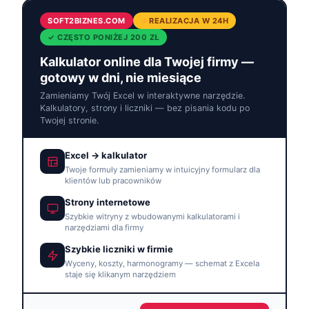
SOFT2BIZNES.COM
REALIZACJA W 24H
✓ CZĘSTO PONIŻEJ 200 ZŁ
Kalkulator online dla Twojej firmy —
gotowy w dni, nie miesiące
Zamieniamy Twój Excel w interaktywne narzędzie.
Kalkulatory, strony i liczniki — bez pisania kodu po
Twojej stronie.
Excel → kalkulator
Twoje formuły zamieniamy w intuicyjny formularz dla
klientów lub pracowników
Strony internetowe
Szybkie witryny z wbudowanymi kalkulatorami i
narzędziami dla firmy
Szybkie liczniki w firmie
Wyceny, koszty, harmonogramy — schemat z Excela
staje się klikanym narzędziem