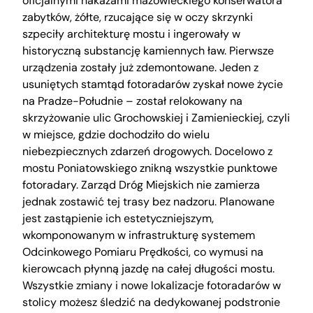
oficjalnymi nakazami mazowieckiego konserwatora
zabytków, żółte, rzucające się w oczy skrzynki
szpeciły architekturę mostu i ingerowały w
historyczną substancję kamiennych ław. Pierwsze
urządzenia zostały już zdemontowane. Jeden z
usuniętych stamtąd fotoradarów zyskał nowe życie
na Pradze-Południe – został relokowany na
skrzyżowanie ulic Grochowskiej i Zamienieckiej, czyli
w miejsce, gdzie dochodziło do wielu
niebezpiecznych zdarzeń drogowych. Docelowo z
mostu Poniatowskiego znikną wszystkie punktowe
fotoradary. Zarząd Dróg Miejskich nie zamierza
jednak zostawić tej trasy bez nadzoru. Planowane
jest zastąpienie ich estetyczniejszym,
wkomponowanym w infrastrukturę systemem
Odcinkowego Pomiaru Prędkości, co wymusi na
kierowcach płynną jazdę na całej długości mostu.
Wszystkie zmiany i nowe lokalizacje fotoradarów w
stolicy możesz śledzić na dedykowanej podstronie