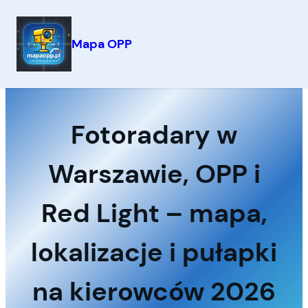
Mapa OPP
Przejdź
do
treści
Fotoradary w
Warszawie, OPP i
Red Light – mapa,
lokalizacje i pułapki
na kierowców 2026