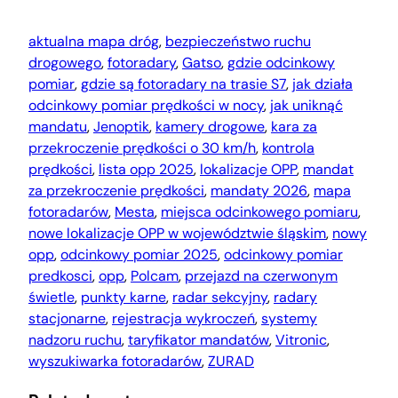
aktualna mapa dróg
, 
bezpieczeństwo ruchu
drogowego
, 
fotoradary
, 
Gatso
, 
gdzie odcinkowy
pomiar
, 
gdzie są fotoradary na trasie S7
, 
jak działa
odcinkowy pomiar prędkości w nocy
, 
jak uniknąć
mandatu
, 
Jenoptik
, 
kamery drogowe
, 
kara za
przekroczenie prędkości o 30 km/h
, 
kontrola
prędkości
, 
lista opp 2025
, 
lokalizacje OPP
, 
mandat
za przekroczenie prędkości
, 
mandaty 2026
, 
mapa
fotoradarów
, 
Mesta
, 
miejsca odcinkowego pomiaru
, 
nowe lokalizacje OPP w województwie śląskim
, 
nowy
opp
, 
odcinkowy pomiar 2025
, 
odcinkowy pomiar
predkosci
, 
opp
, 
Polcam
, 
przejazd na czerwonym
świetle
, 
punkty karne
, 
radar sekcyjny
, 
radary
stacjonarne
, 
rejestracja wykroczeń
, 
systemy
nadzoru ruchu
, 
taryfikator mandatów
, 
Vitronic
, 
wyszukiwarka fotoradarów
, 
ZURAD