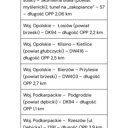
suski) – Skomielna Biała (powiat
myślenicki); tunel na „zakopiance” – S7
– długość OPP 2,06 km
Woj. Opolskie – Łosiów (powiat
brzeski) – DK94 – długość OPP 2,2 km
Woj. Opolskie – Klisino – Kietlice
(powiat głubczycki) – DW416 –
długość OPP 2,5 km
Woj. Opolskie – Bierzów – Przylesie
(powiat brzeski) – DW403 – długość
OPP 2,7 km
Woj. Podkarpackie – Podgrodzie
(powiat dębicki) – DK94 – długość
OPP 1,1 km
Woj. Podkarpackie – Rzeszów (ul.
Dębicka) – 1391 – długość OPP 3,9 km