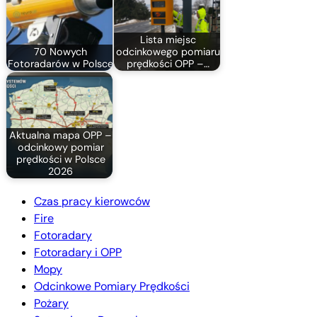
Lista miejsc
70 Nowych
odcinkowego pomiaru
Fotoradarów w Polsce
prędkości OPP –…
Aktualna mapa OPP –
odcinkowy pomiar
prędkości w Polsce
2026
Czas pracy kierowców
Fire
Fotoradary
Fotoradary i OPP
Mopy
Odcinkowe Pomiary Prędkości
Pożary