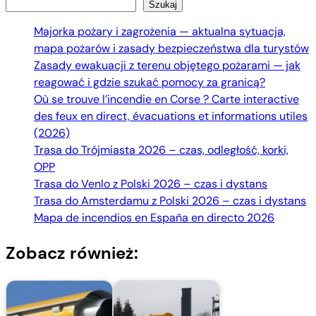
Szukaj
Majorka pożary i zagrożenia — aktualna sytuacja,
mapa pożarów i zasady bezpieczeństwa dla turystów
Zasady ewakuacji z terenu objętego pożarami — jak
reagować i gdzie szukać pomocy za granicą?
Où se trouve l’incendie en Corse ? Carte interactive
des feux en direct, évacuations et informations utiles
(2026)
Trasa do Trójmiasta 2026 – czas, odległość, korki,
OPP
Trasa do Venlo z Polski 2026 – czas i dystans
Trasa do Amsterdamu z Polski 2026 – czas i dystans
Mapa de incendios en España en directo 2026
Zobacz również: