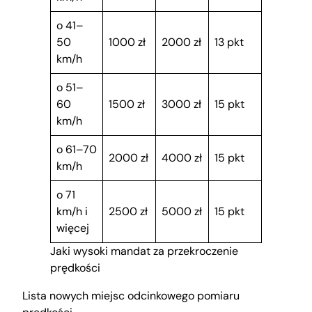
o 41–
50
1000 zł
2000 zł
13 pkt
km/h
o 51–
60
1500 zł
3000 zł
15 pkt
km/h
o 61–70
2000 zł
4000 zł
15 pkt
km/h
o 71
km/h i
2500 zł
5000 zł
15 pkt
więcej
Jaki wysoki mandat za przekroczenie
prędkości
Lista nowych miejsc odcinkowego pomiaru