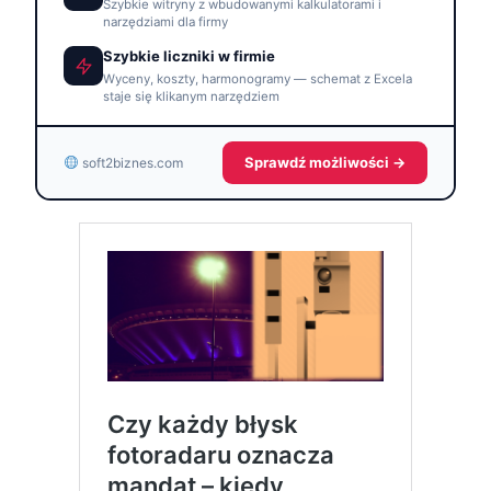
Szybkie witryny z wbudowanymi kalkulatorami i
narzędziami dla firmy
Szybkie liczniki w firmie
Wyceny, koszty, harmonogramy — schemat z Excela
staje się klikanym narzędziem
Sprawdź możliwości →
soft2biznes.com