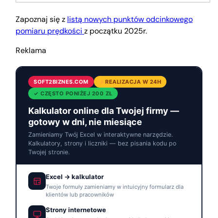
Zapoznaj się z
listą nowych punktów odcinkowego
pomiaru prędkości
z początku 2025r.
Reklama
SOFT2BIZNES.COM
REALIZACJA W 24H
✓ CZĘSTO PONIŻEJ 200 ZŁ
Kalkulator online dla Twojej firmy —
gotowy w dni, nie miesiące
Zamieniamy Twój Excel w interaktywne narzędzie.
Kalkulatory, strony i liczniki — bez pisania kodu po
Twojej stronie.
Excel → kalkulator
Twoje formuły zamieniamy w intuicyjny formularz dla
klientów lub pracowników
Strony internetowe