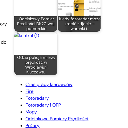
Odcinkowy Pomiar
Kiedy fotoradar może
tory
Prędkości DK20 woj.
zrobić zdjęcie –
pomorskie
warunki i…
 do
Gdzie policja mierzy
prędkość w
Wrocławiu?
Kluczowe…
Czas pracy kierowców
Fire
Fotoradary
Fotoradary i OPP
Mopy
Odcinkowe Pomiary Prędkości
Pożary