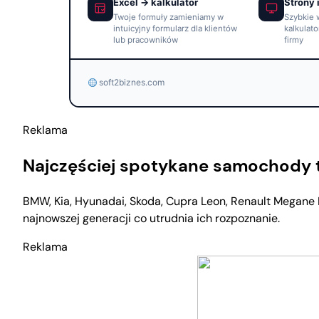
Excel → kalkulator
Strony 
Twoje formuły zamieniamy w
Szybkie 
intuicyjny formularz dla klientów
kalkulato
lub pracowników
firmy
soft2biznes.com
Reklama
Najczęściej spotykane samochody te
BMW, Kia, Hyunadai, Skoda, Cupra Leon, Renault Megane R
najnowszej generacji co utrudnia ich rozpoznanie.
Reklama