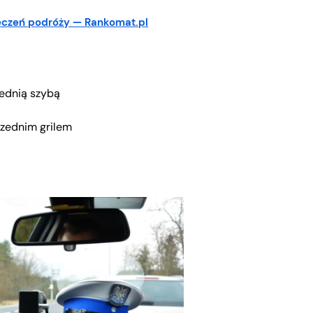
eczeń podróży — Rankomat.pl
zednią szybą
rzednim grilem