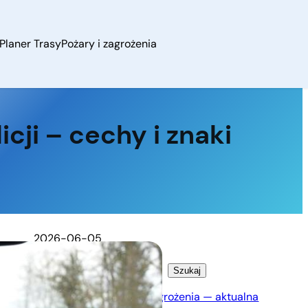
Planer Trasy
Pożary i zagrożenia
cji – cechy i znaki
2026-06-05
Szukaj
Szukaj
Majorka pożary i zagrożenia — aktualna