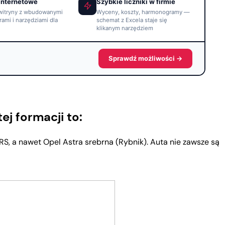
internetowe
Szybkie liczniki w firmie
witryny z wbudowanymi
Wyceny, koszty, harmonogramy —
rami i narzędziami dla
schemat z Excela staje się
klikanym narzędziem
Sprawdź możliwości →
j formacji to:
S, a nawet Opel Astra srebrna (Rybnik). Auta nie zawsze są