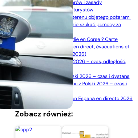
sytuacja, mapa pożarów i zasady
bezpieczeństwa dla turystów
Zasady ewakuacji z terenu objętego pożarami
— jak reagować i gdzie szukać pomocy za
granicą?
Où se trouve l’incendie en Corse ? Carte
interactive des feux en direct, évacuations et
informations utiles (2026)
Trasa do Trójmiasta 2026 – czas, odległość,
korki, OPP
Trasa do Venlo z Polski 2026 – czas i dystans
Trasa do Amsterdamu z Polski 2026 – czas i
dystans
Mapa de incendios en España en directo 2026
Zobacz również: