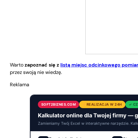
Warto
zapoznać się z
listą miejsc odcinkowego pomia
przez swoją nie wiedzę.
Reklama
SOFT2BIZNES.COM
REALIZACJA W 24H
✓ CZ
Kalkulator online dla Twojej firmy — 
Zamieniamy Twój Excel w interaktywne narzędzie. Kalkul