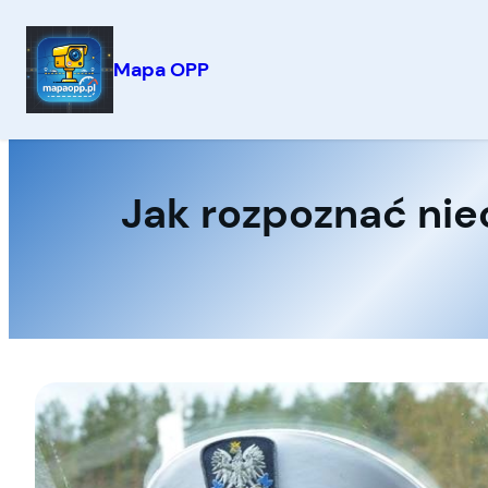
Mapa OPP
Przejdź
do
treści
Jak rozpoznać nieo