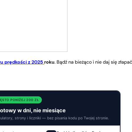
ru prędkości z 2025
roku
. Bądź na bieżąco i nie daj się złapa
ĘSTO PONIŻEJ 200 ZŁ
gotowy w dni, nie miesiące
atory, strony i liczniki — bez pisania kodu po Twojej stronie.