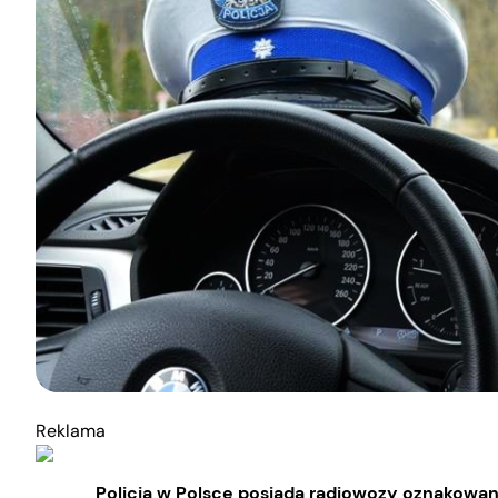
Reklama
Policja w Polsce posiada radiowozy oznakowan