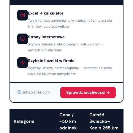
Excel → kalkulator
Twoje formuły zamieniamy w intuicyjny formularz dla
klientów lub pracowników
Strony internetowe
Szybkie witryny z wbudowanymi kalkulatorami i
narzędziami dla firmy
Szybkie liczniki w firmie
Wyceny, koszty, harmonogramy — schemat z Excela
staje się klikanym narzędziem
Sprawdź możliwości →
soft2biznes.com
Cena /
Całość
Kategoria
~50 km
Świecko–
odcinek
Konin 255 km