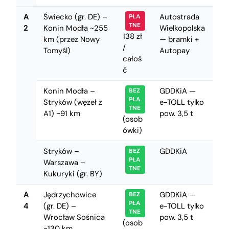
A
Świecko (gr. DE) –
Autostrada
PŁA
TNE
2
Konin Modła ~255
Wielkopolska
138 zł
km (przez Nowy
— bramki +
/
Tomyśl)
Autopay
całoś
ć
Konin Modła –
GDDKiA —
BEZ
PŁA
Stryków (węzeł z
e-TOLL tylko
TNE
A1) ~91 km
pow. 3,5 t
(osob
ówki)
Stryków –
GDDKiA
BEZ
PŁA
Warszawa –
TNE
Kukuryki (gr. BY)
A
Jędrzychowice
GDDKiA —
BEZ
PŁA
4
(gr. DE) –
e-TOLL tylko
TNE
Wrocław Sośnica
pow. 3,5 t
(osob
~130 km