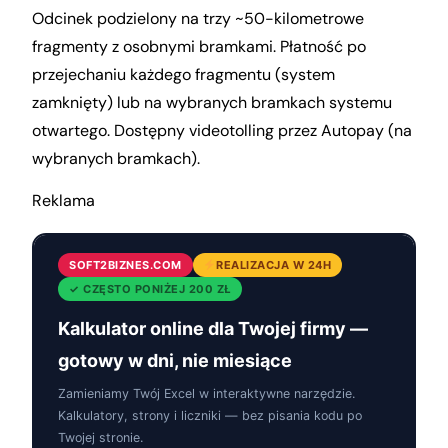
Odcinek podzielony na trzy ~50-kilometrowe
fragmenty z osobnymi bramkami. Płatność po
przejechaniu każdego fragmentu (system
zamknięty) lub na wybranych bramkach systemu
otwartego. Dostępny videotolling przez Autopay (na
wybranych bramkach).
Reklama
SOFT2BIZNES.COM
REALIZACJA W 24H
✓ CZĘSTO PONIŻEJ 200 ZŁ
Kalkulator online dla Twojej firmy —
gotowy w dni, nie miesiące
Zamieniamy Twój Excel w interaktywne narzędzie.
Kalkulatory, strony i liczniki — bez pisania kodu po
Twojej stronie.