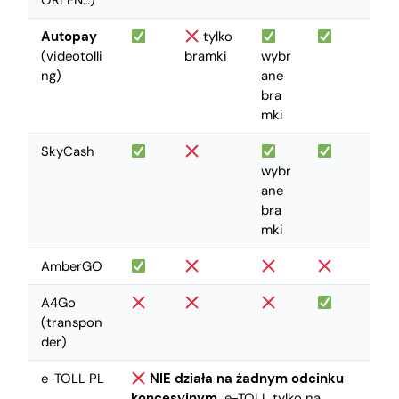
ORLEN…)
Autopay
tylko
(videotolli
bramki
wybr
ng)
ane
bra
mki
SkyCash
wybr
ane
bra
mki
AmberGO
A4Go
(transpon
der)
e-TOLL PL
NIE działa na żadnym odcinku
koncesyjnym.
e-TOLL tylko na