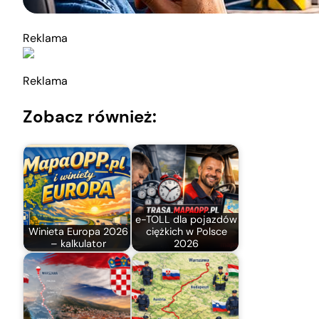
Reklama
Reklama
Zobacz również:
e-TOLL dla pojazdów
Winieta Europa 2026
ciężkich w Polsce
– kalkulator
2026