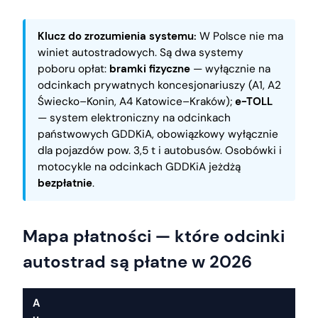
Klucz do zrozumienia systemu:
W Polsce nie ma
winiet autostradowych. Są dwa systemy
poboru opłat:
bramki fizyczne
— wyłącznie na
odcinkach prywatnych koncesjonariuszy (A1, A2
Świecko–Konin, A4 Katowice–Kraków);
e-TOLL
— system elektroniczny na odcinkach
państwowych GDDKiA, obowiązkowy wyłącznie
dla pojazdów pow. 3,5 t i autobusów. Osobówki i
motocykle na odcinkach GDDKiA jeżdżą
bezpłatnie
.
Mapa płatności — które odcinki
autostrad są płatne w 2026
A