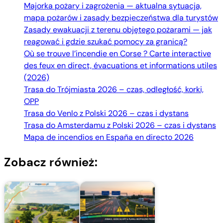
Majorka pożary i zagrożenia — aktualna sytuacja,
mapa pożarów i zasady bezpieczeństwa dla turystów
Zasady ewakuacji z terenu objętego pożarami — jak
reagować i gdzie szukać pomocy za granicą?
Où se trouve l’incendie en Corse ? Carte interactive
des feux en direct, évacuations et informations utiles
(2026)
Trasa do Trójmiasta 2026 – czas, odległość, korki,
OPP
Trasa do Venlo z Polski 2026 – czas i dystans
Trasa do Amsterdamu z Polski 2026 – czas i dystans
Mapa de incendios en España en directo 2026
Zobacz również: