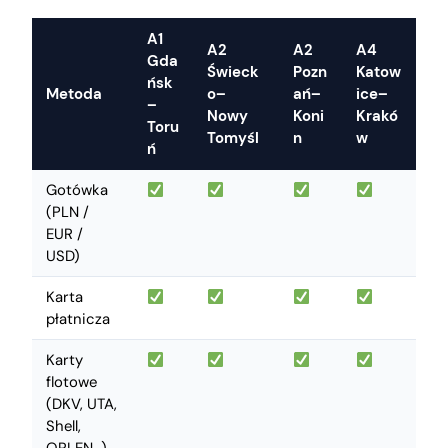
A1
A2
A2
A4
Gda
Świeck
Pozn
Katow
ńsk
Metoda
o–
ań–
ice–
–
Nowy
Koni
Krakó
Toru
Tomyśl
n
w
ń
Gotówka
(PLN /
EUR /
USD)
Karta
płatnicza
Karty
flotowe
(DKV, UTA,
Shell,