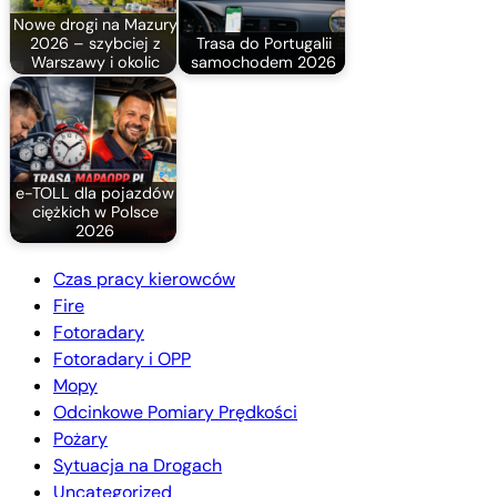
Nowe drogi na Mazury
2026 – szybciej z
Trasa do Portugalii
Warszawy i okolic
samochodem 2026
e-TOLL dla pojazdów
ciężkich w Polsce
2026
Czas pracy kierowców
Fire
Fotoradary
Fotoradary i OPP
Mopy
Odcinkowe Pomiary Prędkości
Pożary
Sytuacja na Drogach
Uncategorized