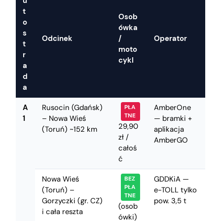
u
t
Osob
o
ówka
s
Odcinek
/
Operator
t
moto
r
cykl
a
d
a
A
Rusocin (Gdańsk)
AmberOne
PŁA
TNE
1
– Nowa Wieś
— bramki +
29,90
(Toruń) ~152 km
aplikacja
zł /
AmberGO
całoś
ć
Nowa Wieś
GDDKiA —
BEZ
PŁA
(Toruń) –
e-TOLL tylko
TNE
Gorzyczki (gr. CZ)
pow. 3,5 t
(osob
i cała reszta
ówki)