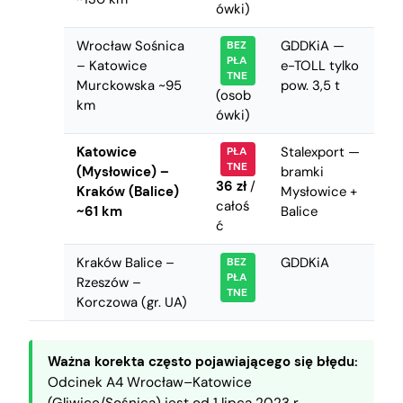
ówki)
Wrocław Sośnica
GDDKiA —
BEZ
PŁA
– Katowice
e-TOLL tylko
TNE
Murckowska ~95
pow. 3,5 t
(osob
km
ówki)
Katowice
Stalexport —
PŁA
TNE
(Mysłowice) –
bramki
36 zł
/
Kraków (Balice)
Mysłowice +
całoś
~61 km
Balice
ć
Kraków Balice –
GDDKiA
BEZ
PŁA
Rzeszów –
TNE
Korczowa (gr. UA)
Ważna korekta często pojawiającego się błędu:
Odcinek A4 Wrocław–Katowice
(Gliwice/Sośnica) jest od 1 lipca 2023 r.