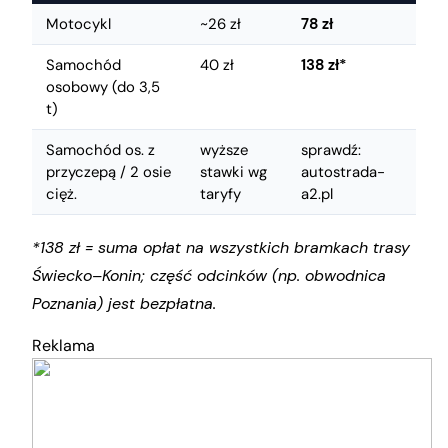
Motocykl
~26 zł
78 zł
Samochód
40 zł
138 zł*
osobowy (do 3,5
t)
Samochód os. z
wyższe
sprawdź:
przyczepą / 2 osie
stawki wg
autostrada-
cięż.
taryfy
a2.pl
*138 zł = suma opłat na wszystkich bramkach trasy
Świecko–Konin; część odcinków (np. obwodnica
Poznania) jest bezpłatna.
Reklama