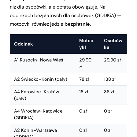
niż dla osobówki, ale opłata obowiązuje. Na
odcinkach bezpłatnych dla osobówek (GDDKiA) —
motocykl również jedzie
bezpłatnie
.
Motoc
Osobów
Odcinek
ykl
ka
A1 Rusocin–Nowa Wieś
29,90
29,90 zł
zł
A2 Świecko–Konin (cały)
78 zł
138 zł
A4 Katowice–Kraków
18 zł
36 zł
(cały)
A4 Wrocław–Katowice
0 zł
0 zł
(GDDKiA)
A2 Konin–Warszawa
0 zł
0 zł
(GDDKiA)