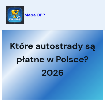
Mapa OPP
Przejdź
do
treści
Które autostrady są
płatne w Polsce?
2026