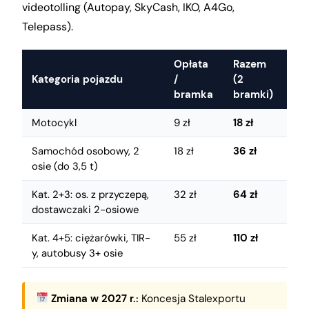
videotolling (Autopay, SkyCash, IKO, A4Go,
Telepass).
Opłata
Razem
Kategoria pojazdu
/
(2
bramka
bramki)
Motocykl
9 zł
18 zł
Samochód osobowy, 2
18 zł
36 zł
osie (do 3,5 t)
Kat. 2+3: os. z przyczepą,
32 zł
64 zł
dostawczaki 2-osiowe
Kat. 4+5: ciężarówki, TIR-
55 zł
110 zł
y, autobusy 3+ osie
Zmiana w 2027 r.:
Koncesja Stalexportu