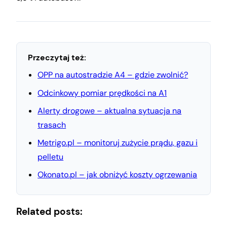
Przeczytaj też:
OPP na autostradzie A4 – gdzie zwolnić?
Odcinkowy pomiar prędkości na A1
Alerty drogowe – aktualna sytuacja na
trasach
Metrigo.pl – monitoruj zużycie prądu, gazu i
pelletu
Okonato.pl – jak obniżyć koszty ogrzewania
Related posts: