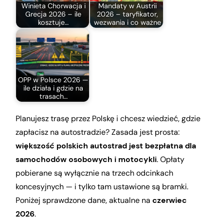
Winieta Chorwacja i
Mandaty w Austrii
Grecja 2026 – ile
2026 – taryfikator,
kosztuje…
wezwania i co ważne
OPP w Polsce 2026 —
ile działa i gdzie na
trasach…
Planujesz trasę przez Polskę i chcesz wiedzieć, gdzie
zapłacisz na autostradzie? Zasada jest prosta:
większość polskich autostrad jest bezpłatna dla
samochodów osobowych i motocykli
. Opłaty
pobierane są wyłącznie na trzech odcinkach
koncesyjnych — i tylko tam ustawione są bramki.
Poniżej sprawdzone dane, aktualne na
czerwiec
2026
.