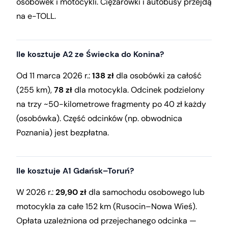
osobówek i motocykli. Ciężarówki i autobusy przejdą
na e-TOLL.
Ile kosztuje A2 ze Świecka do Konina?
Od 11 marca 2026 r.:
138 zł
dla osobówki za całość
(255 km),
78 zł
dla motocykla. Odcinek podzielony
na trzy ~50-kilometrowe fragmenty po 40 zł każdy
(osobówka). Część odcinków (np. obwodnica
Poznania) jest bezpłatna.
Ile kosztuje A1 Gdańsk–Toruń?
W 2026 r.:
29,90 zł
dla samochodu osobowego lub
motocykla za całe 152 km (Rusocin–Nowa Wieś).
Opłata uzależniona od przejechanego odcinka —