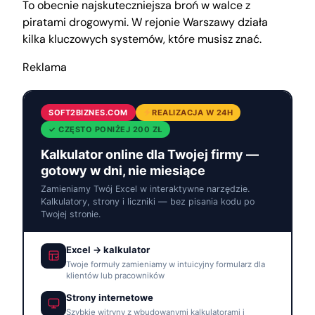
To obecnie najskuteczniejsza broń w walce z
piratami drogowymi. W rejonie Warszawy działa
kilka kluczowych systemów, które musisz znać.
Reklama
SOFT2BIZNES.COM
REALIZACJA W 24H
✓ CZĘSTO PONIŻEJ 200 ZŁ
Kalkulator online dla Twojej firmy —
gotowy w dni, nie miesiące
Zamieniamy Twój Excel w interaktywne narzędzie.
Kalkulatory, strony i liczniki — bez pisania kodu po
Twojej stronie.
Excel → kalkulator
Twoje formuły zamieniamy w intuicyjny formularz dla
klientów lub pracowników
Strony internetowe
Szybkie witryny z wbudowanymi kalkulatorami i