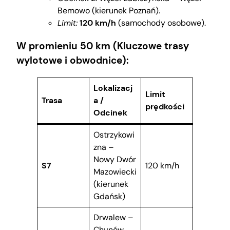
Bemowo (kierunek Poznań).
Limit:
120 km/h
(samochody osobowe).
W promieniu 50 km (Kluczowe trasy
wylotowe i obwodnice):
Lokalizacj
Limit
Trasa
a /
prędkości
Odcinek
Ostrzykowi
zna –
Nowy Dwór
S7
120 km/h
Mazowiecki
(kierunek
Gdańsk)
Drwalew –
Chynów