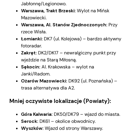
Jabłonnę/Legionowo.
Warszawa, Trakt Brzeski:
Wylot na Mińsk
Mazowiecki.
Warszawa, Al. Stanów Zjednoczonych:
Przy
rzece Wisła.
Łomianki:
DK7 (ul. Kolejowa) – bardzo aktywny
fotoradar.
Zakręt:
DK2/DK17 – newralgiczny punkt przy
wjeździe na Starą Miłosną.
Sękocin:
Al. Krakowska – wylot na
Janki/Radom.
Ożarów Mazowiecki:
DK92 (ul. Poznańska) –
trasa alternatywa dla A2.
Mniej oczywiste lokalizacje (Powiaty):
Góra Kalwaria:
DK50/DK79 – wjazd do miasta.
Serock:
DK61 – okolice obwodnicy.
Wyszków:
Wjazd od strony Warszawy.