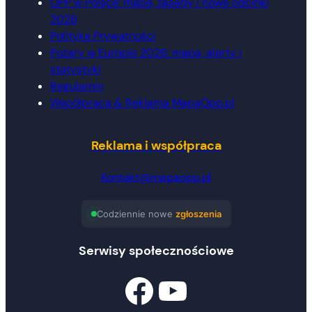
OPP w Polsce: mapa, zasady i nowe odcinki
2026
Polityka Prywatności
Pożary w Europie 2026: mapa, alerty i
statystyki
Regulamin
Współpraca & Reklama MapaOpp.pl
Reklama i współpraca
Kontakt@mapaopp.pl
Codziennie nowe
zgłoszenia
Serwisy społecznościowe
Facebook
Znajdź nas na YouTube