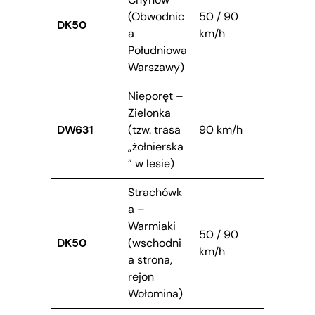
(Obwodnic
50 / 90
DK50
a
km/h
Południowa
Warszawy)
Nieporęt –
Zielonka
DW631
(tzw. trasa
90 km/h
„żołnierska
” w lesie)
Strachówk
a –
Warmiaki
50 / 90
DK50
(wschodni
km/h
a strona,
rejon
Wołomina)