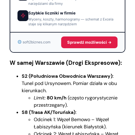
narzędziami dla firmy
Szybkie liczniki w firmie
Wyceny, koszty, harmonogramy — schemat z Excela
staje się klikanym narzędziem
Sprawdź możliwości →
soft2biznes.com
W samej Warszawie (Drogi Ekspresowe):
S2 (Południowa Obwodnica Warszawy):
Tunel pod Ursynowem. Pomiar działa w obu
kierunkach.
Limit:
80 km/h
(często rygorystycznie
przestrzegany).
S8 (Trasa AK/Toruńska):
Odcinek 1: Węzeł Bemowo – Węzeł
Łabiszyńska (kierunek Białystok).
Odcinek 2: Węzeł Łabiszyńska – Węzeł