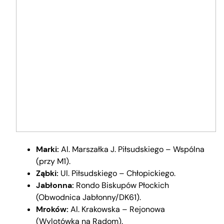
Marki:
Al. Marszałka J. Piłsudskiego – Wspólna
(przy M1).
Ząbki:
Ul. Piłsudskiego – Chłopickiego.
Jabłonna:
Rondo Biskupów Płockich
(Obwodnica Jabłonny/DK61).
Mroków:
Al. Krakowska – Rejonowa
(Wylotówka na Radom).