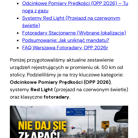
Odcinkowe Pomiary Prędkości (OPP 2026) – Tu
noga z gazu
Systemy Red Light (Przejazd na czerwonym
świetle)
Fotoradary Stacjonarne (Wybrane lokalizacje)
Podsumowanie: Jak uniknąć mandatu?
FAQ Warszawa Fotoradary, OPP 2026r
Poniżej przygotowaliśmy aktualne zestawienie
urządzeń rejestrujących w promieniu ok. 50 km od
stolicy. Podzieliliśmy je na trzy kluczowe kategorie:
Odcinkowe Pomiary Prędkości (OPP 2026)
,
systemy
Red Light
(przejazd na czerwonym świetle)
oraz klasyczne
fotoradary
.