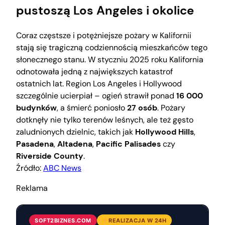
pustoszą Los Angeles i okolice
Coraz częstsze i potężniejsze pożary w Kalifornii
stają się tragiczną codziennością mieszkańców tego
słonecznego stanu. W styczniu 2025 roku Kalifornia
odnotowała jedną z największych katastrof
ostatnich lat. Region Los Angeles i Hollywood
szczególnie ucierpiał – ogień strawił ponad
16 000
budynków
, a śmierć poniosło
27 osób
. Pożary
dotknęły nie tylko terenów leśnych, ale też gęsto
zaludnionych dzielnic, takich jak
Hollywood Hills
,
Pasadena
,
Altadena
,
Pacific Palisades
czy
Riverside County
.
Źródło:
ABC News
Reklama
SOFT2BIZNES.COM
REALIZACJA W 24H