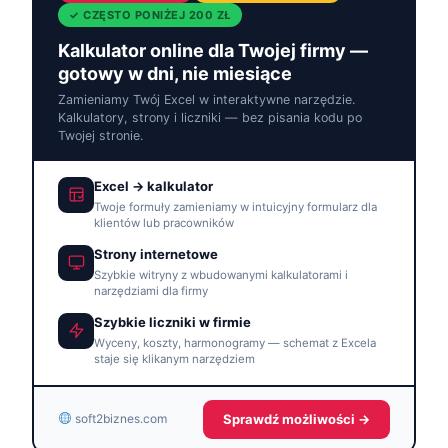
✓ CZĘSTO PONIŻEJ 200 ZŁ
Kalkulator online dla Twojej firmy —
gotowy w dni, nie miesiące
Zamieniamy Twój Excel w interaktywne narzędzie.
Kalkulatory, strony i liczniki — bez pisania kodu po
Twojej stronie.
Excel → kalkulator
Twoje formuły zamieniamy w intuicyjny formularz dla
klientów lub pracowników
Strony internetowe
Szybkie witryny z wbudowanymi kalkulatorami i
narzędziami dla firmy
Szybkie liczniki w firmie
Wyceny, koszty, harmonogramy — schemat z Excela
staje się klikanym narzędziem
Sprawdź możliwości →
soft2biznes.com