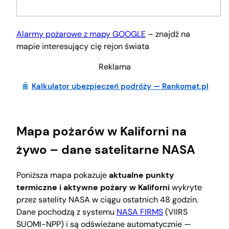
Alarmy pożarowe z mapy GOOGLE
– znajdź na
mapie interesujący cię rejon świata
Reklama
Kalkulator ubezpieczeń podróży — Rankomat.pl
Mapa pożarów w Kaliforni na
żywo – dane satelitarne NASA
Poniższa mapa pokazuje
aktualne punkty
termiczne i aktywne pożary w Kaliforni
wykryte
przez satelity NASA w ciągu ostatnich 48 godzin.
Dane pochodzą z systemu
NASA FIRMS
(VIIRS
SUOMI-NPP) i są odświeżane automatycznie —