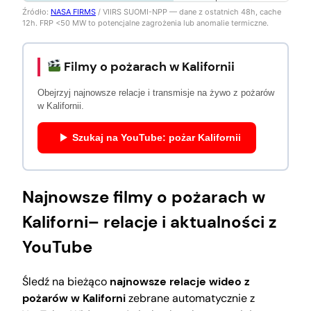
Źródło:
NASA FIRMS
/ VIIRS SUOMI-NPP — dane z ostatnich 48h, cache
12h. FRP <50 MW to potencjalne zagrożenia lub anomalie termiczne.
Filmy o pożarach w Kalifornii
Obejrzyj najnowsze relacje i transmisje na żywo z pożarów
w Kalifornii.
Szukaj na YouTube: pożar Kalifornii
Najnowsze filmy o pożarach w
Kaliforni– relacje i aktualności z
YouTube
Śledź na bieżąco
najnowsze relacje wideo z
pożarów w Kaliforni
zebrane automatycznie z