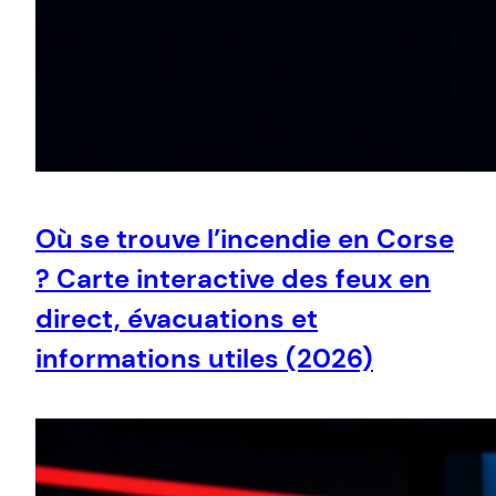
Où se trouve l’incendie en Corse
? Carte interactive des feux en
direct, évacuations et
informations utiles (2026)