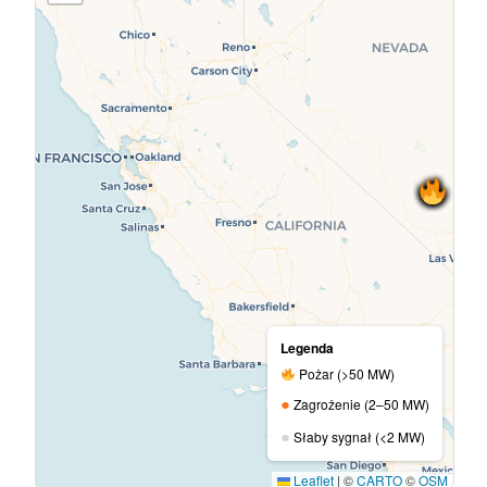
Legenda
Pożar (>50 MW)
●
Zagrożenie (2–50 MW)
●
Słaby sygnał (<2 MW)
Leaflet
|
©
CARTO
©
OSM