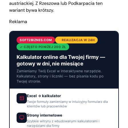
austriackiej. Z Rzeszowa lub Podkarpacia ten
wariant bywa krótszy.
Reklama
SOFT2BIZNES.COM
REALIZACJA W 24H
✓ CZĘSTO PONIŻEJ 200 ZŁ
Kalkulator online dla Twojej firmy —
gotowy w dni, nie miesiące
Zamieniamy Twój Excel w interaktywne narzędzie.
Kalkulatory, strony i liczniki — bez pisania kodu po
Twojej stronie.
Excel → kalkulator
Twoje formuły zamieniamy w intuicyjny formularz dla
klientów lub pracowników
Strony internetowe
Szybkie witryny z wbudowanymi kalkulatorami i
narzędziami dla firmy