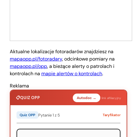
Aktualne lokalizacje fotoradarów znajdziesz na
mapaopp.pl/fotoradary
, odcinkowe pomiary na
mapaopp.pl/opp
, a bieżące alerty o patrolach i
kontrolach na
mapie alertów o kontrolach
.
Reklama
QUIZ OPP
Autodoc →
link afiliacyjny
Pytanie 1 z 5
Quiz OPP
Taryfikator