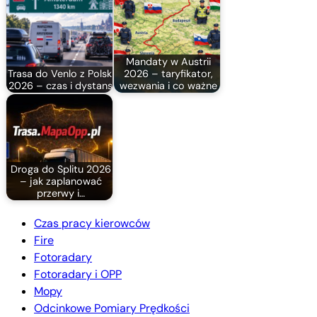
Mandaty w Austrii
Trasa do Venlo z Polski
2026 – taryfikator,
2026 – czas i dystans
wezwania i co ważne
Droga do Splitu 2026
– jak zaplanować
przerwy i…
Czas pracy kierowców
Fire
Fotoradary
Fotoradary i OPP
Mopy
Odcinkowe Pomiary Prędkości