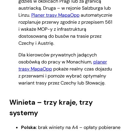
gdzieś w okolicach Pragi lub za granicą
austriacką. Druga – w rejonie Salzburga lub
Linzu.
Planer trasy MapaOpp
automatycznie
rozplanuje przerwy zgodnie z przepisem 561
i wskaże MOP-y z infrastrukturą
dostosowaną do busów na trasie przez
Czechy i Austrię.
Dla kierowców prywatnych jadących
osobówką do pracy w Monachium,
planer
trasy MapaOpp
pokaże realny czas dojazdu
z przerwami i pomoże wybrać optymalny
wariant trasy przez Czechy lub Słowację.
Winieta – trzy kraje, trzy
systemy
Polska:
brak winiety na A4 – opłaty pobierane