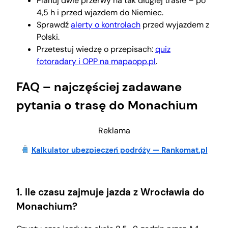
Planuj dwie przerwy na tak długiej trasie – po
4,5 h i przed wjazdem do Niemiec.
Sprawdź
alerty o kontrolach
przed wyjazdem z
Polski.
Przetestuj wiedzę o przepisach:
quiz
fotoradary i OPP na mapaopp.pl
.
FAQ – najczęściej zadawane
pytania o trasę do Monachium
Reklama
Kalkulator ubezpieczeń podróży — Rankomat.pl
1. Ile czasu zajmuje jazda z Wrocławia do
Monachium?