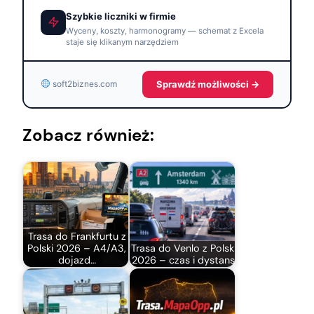
Szybkie liczniki w firmie
Wyceny, koszty, harmonogramy — schemat z Excela
staje się klikanym narzędziem
Sprawdź możliwości →
soft2biznes.com
Zobacz również:
Trasa do Frankfurtu z
Polski 2026 – A4/A3,
Trasa do Venlo z Polski
dojazd…
2026 – czas i dystans