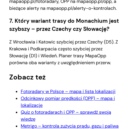
mapaopp.pl/fotoradary, OPP na mapaopp.pl/opp, a
bieżące alerty na mapaopp.pl/alerty-o-kontrolach.
7. Który wariant trasy do Monachium jest
szybszy – przez Czechy czy Słowację?
Z Wrocławia i Katowic szybciej przez Czechy (D5). Z
Krakowa i Podkarpacia często szybciej przez
Słowację (D1) i Wiedeń. Planer trasy MapaOpp
porówna oba warianty z uwzględnieniem przerw.
Zobacz też
Fotoradary w Polsce – mapa i lista lokalizacji
Odcinkowy pomiar prędkości (OPP) – mapa i
lokalizacje
Quiz o fotoradarach i OPP – sprawdź swoją
wiedzę
Metrigo – kontrola zużycia prądu, gazu i paliwa