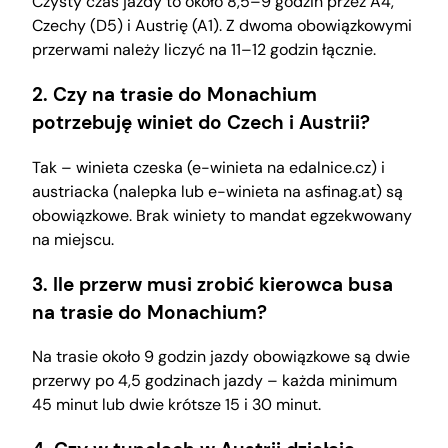
Czysty czas jazdy to około 8,5–9 godzin przez A4,
Czechy (D5) i Austrię (A1). Z dwoma obowiązkowymi
przerwami należy liczyć na 11–12 godzin łącznie.
2. Czy na trasie do Monachium
potrzebuję winiet do Czech i Austrii?
Tak – winieta czeska (e-winieta na edalnice.cz) i
austriacka (nalepka lub e-winieta na asfinag.at) są
obowiązkowe. Brak winiety to mandat egzekwowany
na miejscu.
3. Ile przerw musi zrobić kierowca busa
na trasie do Monachium?
Na trasie około 9 godzin jazdy obowiązkowe są dwie
przerwy po 4,5 godzinach jazdy – każda minimum
45 minut lub dwie krótsze 15 i 30 minut.