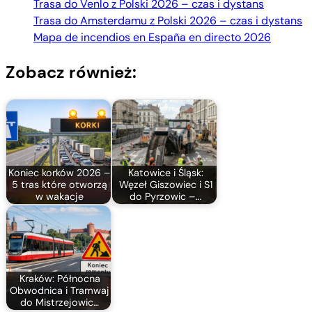
Trasa do Venlo z Polski 2026 – czas i dystans
Trasa do Amsterdamu z Polski 2026 – czas i dystans
Mapa de incendios en España en directo 2026
Zobacz również:
Koniec korków 2026 –
Katowice i Śląsk:
5 tras które otworzą
Węzeł Giszowiec i S1
w wakacje
do Pyrzowic –…
Kraków: Północna
Obwodnica i Tramwaj
do Mistrzejowic…