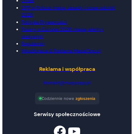
O nas
OPP w Polsce: mapa, zasady i nowe odcinki
2026
Polityka Prywatności
Pożary w Europie 2026: mapa, alerty i
statystyki
Regulamin
Współpraca & Reklama MapaOpp.pl
Reklama i współpraca
Kontakt@mapaopp.pl
Codziennie nowe
zgłoszenia
Serwisy społecznościowe
Facebook
Znajdź nas na YouTube