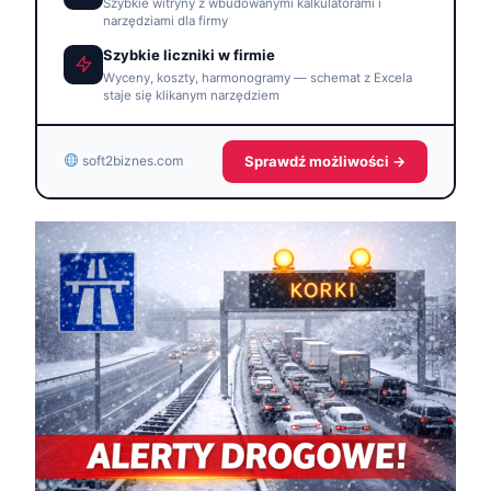
Szybkie witryny z wbudowanymi kalkulatorami i
narzędziami dla firmy
Szybkie liczniki w firmie
Wyceny, koszty, harmonogramy — schemat z Excela
staje się klikanym narzędziem
Sprawdź możliwości →
soft2biznes.com