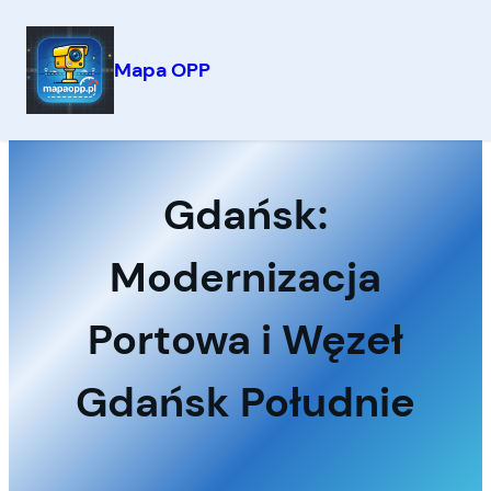
Mapa OPP
Przejdź
do
treści
Gdańsk:
Modernizacja
Portowa i Węzeł
Gdańsk Południe