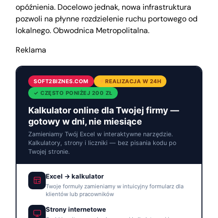
opóźnienia. Docelowo jednak, nowa infrastruktura
pozwoli na płynne rozdzielenie ruchu portowego od
lokalnego. Obwodnica Metropolitalna.
Reklama
SOFT2BIZNES.COM
REALIZACJA W 24H
✓ CZĘSTO PONIŻEJ 200 ZŁ
Kalkulator online dla Twojej firmy —
gotowy w dni, nie miesiące
Zamieniamy Twój Excel w interaktywne narzędzie.
Kalkulatory, strony i liczniki — bez pisania kodu po
Twojej stronie.
Excel → kalkulator
Twoje formuły zamieniamy w intuicyjny formularz dla
klientów lub pracowników
Strony internetowe