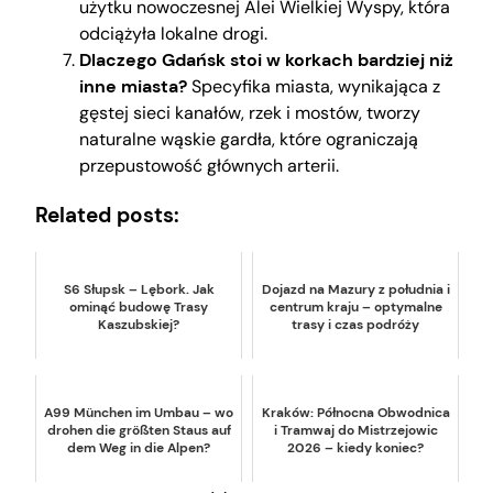
użytku nowoczesnej Alei Wielkiej Wyspy, która
odciążyła lokalne drogi.
Dlaczego Gdańsk stoi w korkach bardziej niż
inne miasta?
Specyfika miasta, wynikająca z
gęstej sieci kanałów, rzek i mostów, tworzy
naturalne wąskie gardła, które ograniczają
przepustowość głównych arterii.
Related posts:
S6 Słupsk – Lębork. Jak
Dojazd na Mazury z południa i
ominąć budowę Trasy
centrum kraju – optymalne
Kaszubskiej?
trasy i czas podróży
A99 München im Umbau – wo
Kraków: Północna Obwodnica
drohen die größten Staus auf
i Tramwaj do Mistrzejowic
dem Weg in die Alpen?
2026 – kiedy koniec?