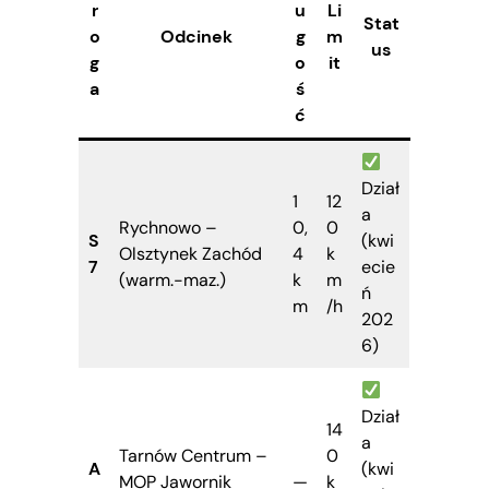
r
u
Li
Stat
o
Odcinek
g
m
us
g
o
it
a
ś
ć
Dział
1
12
a
Rychnowo –
0,
0
S
(kwi
Olsztynek Zachód
4
k
7
ecie
(warm.-maz.)
k
m
ń
m
/h
202
6)
Dział
14
a
Tarnów Centrum –
0
A
(kwi
MOP Jawornik
—
k