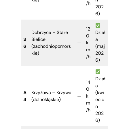
/h
202
6)
12
Dobrzyca – Stare
Dział
0
S
Bielice
a
—
k
6
(zachodniopomors
(maj
m
kie)
202
/h
6)
Dział
14
a
0
A
Krzyżowa – Krzywa
(kwi
—
k
4
(dolnośląskie)
ecie
m
ń
/h
202
6)