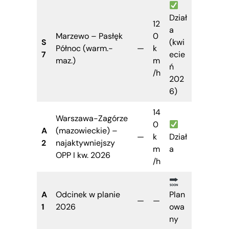
Dział
12
a
Marzewo – Pasłęk
0
S
(kwi
Północ (warm.-
—
k
7
ecie
maz.)
m
ń
/h
202
6)
14
Warszawa-Zagórze
0
A
(mazowieckie) –
—
k
Dział
2
najaktywniejszy
m
a
OPP I kw. 2026
/h
A
Odcinek w planie
Plan
—
—
1
2026
owa
ny