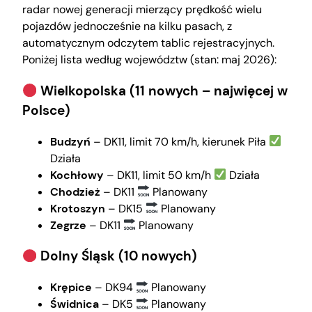
radar nowej generacji mierzący prędkość wielu
pojazdów jednocześnie na kilku pasach, z
automatycznym odczytem tablic rejestracyjnych.
Poniżej lista według województw (stan: maj 2026):
Wielkopolska (11 nowych – najwięcej w
Polsce)
Budzyń
– DK11, limit 70 km/h, kierunek Piła
Działa
Kochłowy
– DK11, limit 50 km/h
Działa
Chodzież
– DK11
Planowany
Krotoszyn
– DK15
Planowany
Zegrze
– DK11
Planowany
Dolny Śląsk (10 nowych)
Krępice
– DK94
Planowany
Świdnica
– DK5
Planowany