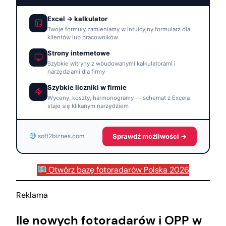
Excel → kalkulator
Twoje formuły zamieniamy w intuicyjny formularz dla
klientów lub pracowników
Strony internetowe
Szybkie witryny z wbudowanymi kalkulatorami i
narzędziami dla firmy
Szybkie liczniki w firmie
Wyceny, koszty, harmonogramy — schemat z Excela
staje się klikanym narzędziem
Sprawdź możliwości →
soft2biznes.com
Otwórz bazę fotoradarów Polska 2026
Reklama
Ile nowych fotoradarów i OPP w