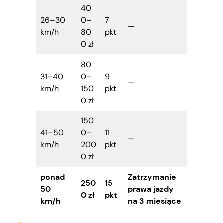
40
26–30
0–
7
—
km/h
80
pkt
0 zł
80
31–40
0–
9
—
km/h
150
pkt
0 zł
150
41–50
0–
11
—
km/h
200
pkt
0 zł
ponad
Zatrzymanie
250
15
50
prawa jazdy
0 zł
pkt
km/h
na 3 miesiące