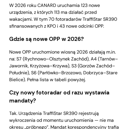
W 2026 roku CANARD uruchamia 123 nowe
urządzenia, z których 113 ma działać przed
wakacjami. W tym 70 fotoradarów TraffiStar SR390
sfinansowanych z KPO i 43 nowe odcinki OPP.
Gdzie są nowe OPP w 2026?
Nowe OPP uruchomione wiosną 2026 działają m.in.
na: S7 (Rychnowo–Olsztynek Zachód), A4 (Tarnów–
Jawornik, Krzyżowa–Krzywa), S3 (Gorzów Zachód–
Południe), S6 (Parłówko–Brzozowo, Dobrzyca–Stare
Bielice). Pełna lista w tabeli powyżej.
Czy nowy fotoradar od razu wystawia
mandaty?
Tak. Urządzenia TraffiStar SR390 rejestrują
wykroczenia od momentu uruchomienia — nie ma
okresu „próbnego”. Mandat korespondencyjny trafia