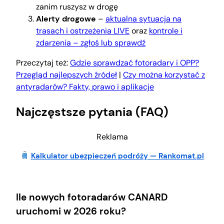
zanim ruszysz w drogę
Alerty drogowe
–
aktualna sytuacja na
trasach i ostrzeżenia LIVE
oraz
kontrole i
zdarzenia – zgłoś lub sprawdź
Przeczytaj też:
Gdzie sprawdzać fotoradary i OPP?
Przegląd najlepszych źródeł
|
Czy można korzystać z
antyradarów? Fakty, prawo i aplikacje
Najczęstsze pytania (FAQ)
Reklama
Kalkulator ubezpieczeń podróży — Rankomat.pl
Ile nowych fotoradarów CANARD
uruchomi w 2026 roku?