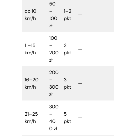
50
do 10
–
1–2
—
km/h
100
pkt
zł
100
11–15
–
2
—
km/h
200
pkt
zł
200
16–20
–
3
—
km/h
300
pkt
zł
300
21–25
–
5
—
km/h
40
pkt
0 zł