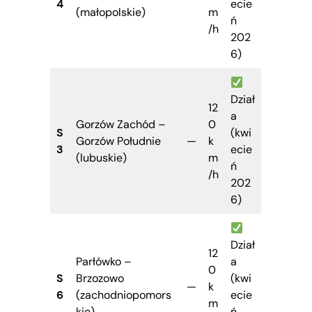
4
ecie
(małopolskie)
m
ń
/h
202
6)
Dział
12
a
Gorzów Zachód –
0
S
(kwi
Gorzów Południe
—
k
3
ecie
(lubuskie)
m
ń
/h
202
6)
Dział
12
Parłówko –
a
0
S
Brzozowo
(kwi
—
k
6
(zachodniopomors
ecie
m
kie)
ń