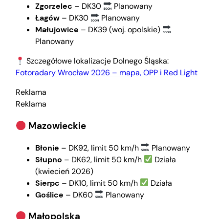
Zgorzelec
– DK30
Planowany
Łagów
– DK30
Planowany
Małujowice
– DK39 (woj. opolskie)
Planowany
Szczegółowe lokalizacje Dolnego Śląska:
Fotoradary Wrocław 2026 – mapa, OPP i Red Light
Reklama
Reklama
Mazowieckie
Błonie
– DK92, limit 50 km/h
Planowany
Słupno
– DK62, limit 50 km/h
Działa
(kwiecień 2026)
Sierpc
– DK10, limit 50 km/h
Działa
Goślice
– DK60
Planowany
Małopolska