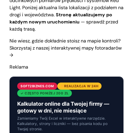
odcinkowych pomiarów prędkości i systemów Red
Light. Poniżej aktualna lista lokalizacji z podziałem na
drogi i województwa.
Stronę aktualizujemy po
każdym nowym uruchomieniu
— sprawdź przed
każdą trasą.
Nie wiesz, gdzie dokładnie stoisz na mapie kontroli?
Skorzystaj z naszej interaktywnej mapy fotoradarów
→
Reklama
SOFT2BIZNES.COM
REALIZACJA W 24H
✓ CZĘSTO PONIŻEJ 200 ZŁ
Kalkulator online dla Twojej firmy —
gotowy w dni, nie miesiące
Zamieniamy Twój Excel w interaktywne narzędzie.
Kalkulatory, strony i liczniki — bez pisania kodu po
Twojej stronie.