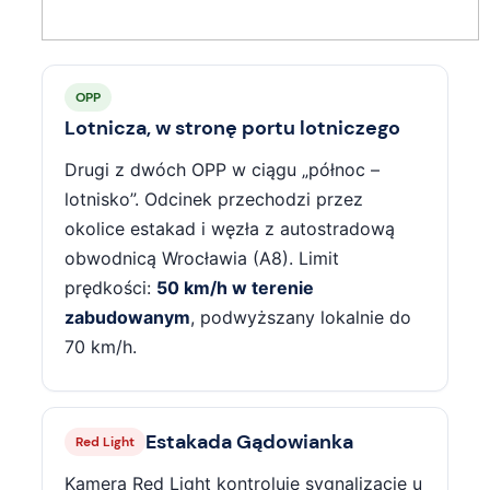
OPP
Lotnicza, w stronę portu lotniczego
Drugi z dwóch OPP w ciągu „północ –
lotnisko”. Odcinek przechodzi przez
okolice estakad i węzła z autostradową
obwodnicą Wrocławia (A8). Limit
prędkości:
50 km/h w terenie
zabudowanym
, podwyższany lokalnie do
70 km/h.
Estakada Gądowianka
Red Light
Kamera Red Light kontroluje sygnalizację u