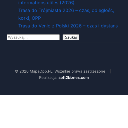
informations utiles (2026)
Trasa do Trójmiasta 2026 – czas, odległość,
korki, OPP
Trasa do Venlo z Polski 2026 – czas i dystans
Szukaj
Szukaj
© 2026 MapaOpp.PL. Wszelkie prawa zastrzeżone.
|
Realizacja:
soft2biznes.com
Pożary w Europie — mapa n