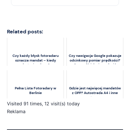
Related posts:
Czy każdy błysk fotoradaru
Czy nawigacja Google pokazuje
oznacza mandat – kiedy
odcinkowy pomiar prędkości?
dostaniesz karę?
Sprawdź, jak nie zapłacić
mandatu w 2026 r…
Pełna Lista Fotoradary w
Gdzie jest najwięcej mandatów
Berlinie
z OPP? Autostrada A4 i inne
trasy
Visited 91 times, 12 visit(s) today
Reklama