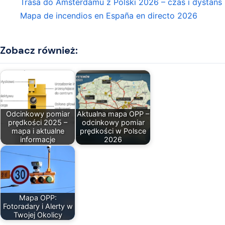
Trasa do Amsterdamu z Polski 2026 – czas i dystans
Mapa de incendios en España en directo 2026
Zobacz również:
Odcinkowy pomiar
Aktualna mapa OPP –
prędkości 2025 –
odcinkowy pomiar
mapa i aktualne
prędkości w Polsce
informacje
2026
Mapa OPP:
Fotoradary i Alerty w
Twojej Okolicy