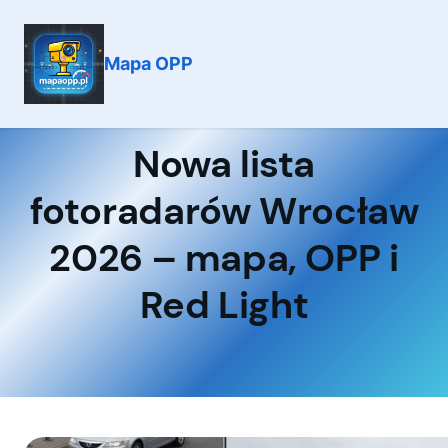
Mapa OPP
Przejdź
do
treści
Nowa lista
fotoradarów Wrocław
2026 – mapa, OPP i
Red Light